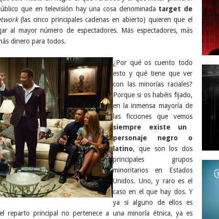
úblico que en televisión hay una cosa denominada
target de
etwork
(las cinco principales cadenas en abierto) quieren que el
legar al mayor número de espectadores. Más espectadores, más
 más dinero para todos.
¿Por qué os cuento todo
esto y qué tiene que ver
con las minorías raciales?
Porque si os habéis fijado,
en la inmensa mayoría de
las ficciones que vemos
siempre existe un
personaje negro o
latino
, que son los dos
principales grupos
minoritarios en Estados
Unidos. Uno, y raro es el
caso en el que hay dos. Y
ya si alguno de ellos es
l reparto principal no pertenece a una minoría étnica, ya es