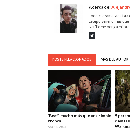
Acerca de:
Alejandr
Todo el drama. Analista 
Escupo veneno más que 
Netflix me ponga mi prop
POSTS RELACIONADOS
MÁS DEL AUTOR
'Beef', mucho más que una simple
5 perso
bronca
demasia
Walkin
Apr 18, 2023