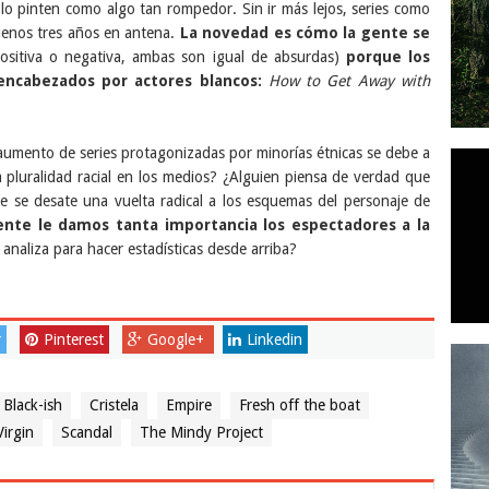
lo pinten como algo tan rompedor. Sin ir más lejos, series como
uenos tres años en antena.
La novedad es cómo la gente se
sitiva o negativa, ambas son igual de absurdas)
porque los
encabezados por actores blancos:
How to Get Away with
 aumento de series protagonizadas por minorías étnicas se debe a
 pluralidad racial en los medios? ¿Alguien piensa de verdad que
 se desate una vuelta radical a los esquemas del personaje de
nte le damos tanta importancia los espectadores a la
analiza para hacer estadísticas desde arriba?
r
Pinterest
Google+
Linkedin
Black-ish
Cristela
Empire
Fresh off the boat
Virgin
Scandal
The Mindy Project