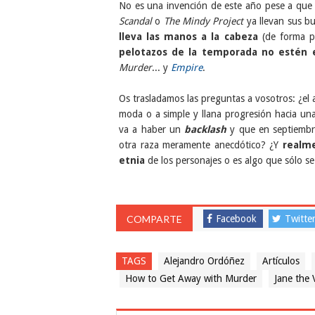
No es una invención de este año pese a que 
Scandal
o
The Mindy Project
ya llevan sus b
lleva las manos a la cabeza
(de forma po
pelotazos de la temporada no estén 
Murder
... y
Empire
.
Os trasladamos las preguntas a vosotros: ¿el
moda o a simple y llana progresión hacia una
va a haber un
backlash
y que en septiembre
otra raza meramente anecdótico? ¿Y
realme
etnia
de los personajes o es algo que sólo se 
COMPARTE
Facebook
Twitte
TAGS
Alejandro Ordóñez
Artículos
How to Get Away with Murder
Jane the 