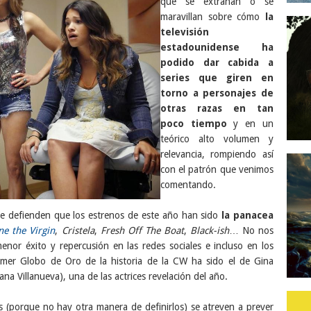
que se extrañan o se
maravillan sobre cómo
la
televisión
estadounidense ha
podido dar cabida a
series que giren en
torno a personajes de
otras razas en tan
poco tiempo
y en un
teórico alto volumen y
relevancia, rompiendo así
con el patrón que venimos
comentando.
ue defienden que los estrenos de este año han sido
la panacea
ne the Virgin
,
Cristela
,
Fresh Off The Boat
,
Black-ish
… N
o nos
or éxito y repercusión en las redes sociales e incluso en los
imer Globo de Oro de la historia de la CW ha sido el de Gina
a Villanueva), una de las actrices revelación del año.
s (porque no hay otra manera de definirlos) se atreven a prever