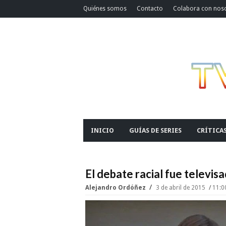
Quiénes somos
Contacto
Colabora con nos
INICIO
GUÍAS DE SERIES
CRÍTICA
El debate racial fue televis
Alejandro Ordóñez
3 de abril de 2015
11:0