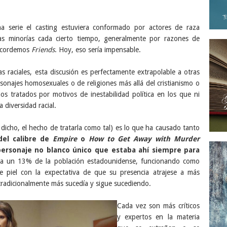
 serie el casting estuviera conformado por actores de raza
as minorías cada cierto tiempo, generalmente por razones de
Recordemos
Friends
. Hoy, eso sería impensable.
 raciales, esta discusión es perfectamente extrapolable a otras
sonajes homosexuales o de religiones más allá del cristianismo o
s tratados por motivos de inestabilidad política en los que ni
 diversidad racial.
 dicho, el hecho de tratarla como tal) es lo que ha causado tanto
del calibre de
Empire
o
How to Get Away with Murder
 personaje no blanco único que estaba ahí siempre para
 a un 13% de la población estadounidense, funcionando como
e piel con la expectativa de que su presencia atrajese a más
 tradicionalmente más sucedía y sigue sucediendo.
Cada vez son más críticos
y expertos en la materia