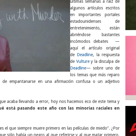
últimas semanas a raíz de
algunos artículos escritos
en importantes portales
estadounidenses de
entretenimiento, están
abriéndose bastantes
incómodos debates —
aquí el artículo original
de
Deadline
,
la respuesta
de
Vulture
y la disculpa de
Deadline
— sobre uno de
los temas que más reparo
idad de empantanarse en una afirmación confusa o un adjetivo
 que acaba llevando a error, hoy nos hacemos eco de este tema y
ué está pasando este año con las minorías raciales en
es el que siempre muere primero en las películas de miedo”. ¿Por
que sólo había un negro al que referirse y al que matar primero.