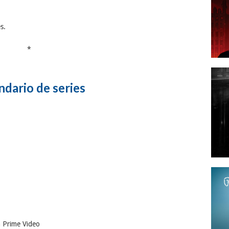
s.
*
ndario de series
 Prime Video