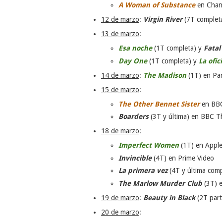
A Woman of Substance
en Chan
12 de marzo
:
Virgin River
(7T completa
13 de marzo
:
Esa noche
(1T completa) y
Fatal
Day One
(1T completa) y
La ofic
14 de marzo
:
The Madison
(1T) en Pa
15 de marzo
:
The Other Bennet Sister
en BB
Boarders
(3T y última) en BBC T
18 de marzo
:
Imperfect Women
(1T) en Appl
Invincible
(4T) en Prime Video
La primera vez
(4T y última com
The Marlow Murder Club
(3T) 
19 de marzo
:
Beauty in Black
(2T part
20 de marzo
: