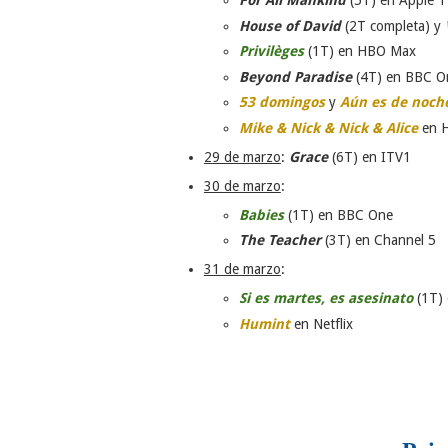
For All Mankind
(5T) en Apple 
House of David
(2T completa) y
Privilèges
(1T) en HBO Max
Beyond Paradise
(4T) en BBC O
53 domingos
y
Aún es de noch
Mike & Nick & Nick & Alice
en H
29 de marzo
:
Grace
(6T) en ITV1
30 de marzo
:
Babies
(1T) en BBC One
The Teacher
(3T) en Channel 5
31 de marzo
:
Si es martes, es asesinato
(1T) 
Humint
en Netflix