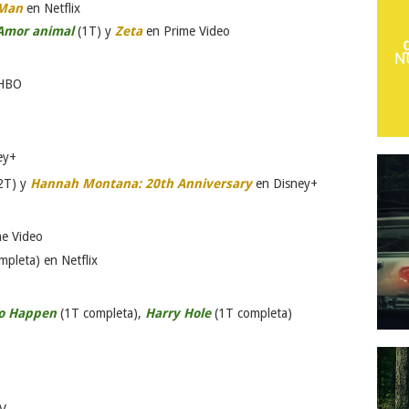
 Man
en Netflix
Amor animal
(1T) y
Zeta
en Prime Video
 HBO
ey+
2T) y
Hannah Montana: 20th Anniversary
en Disney+
e Video
mpleta) en Netflix
to Happen
(1T completa),
Harry Hole
(1T completa)