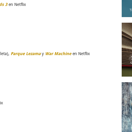
ds 3
en Netflix
leta),
Parque Lezama
y
War Machine
en Netflix
ix