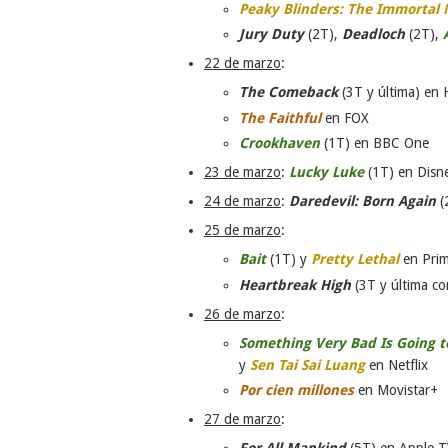
Peaky Blinders: The Immortal
Jury Duty
(2T),
Deadloch
(2T),
22 de marzo
:
The Comeback
(3T y última) en
The Faithful
en FOX
Crookhaven
(1T) en BBC One
23 de marzo
:
Lucky Luke
(1T) en Disn
24 de marzo
:
Daredevil: Born Again
(
25 de marzo
:
Bait
(1T) y
Pretty Lethal
en Prim
Heartbreak High
(3T y última co
26 de marzo
:
Something Very Bad Is Going 
y
Sen Tai Sai Luang
en Netflix
Por cien millones
en Movistar+
27 de marzo
: