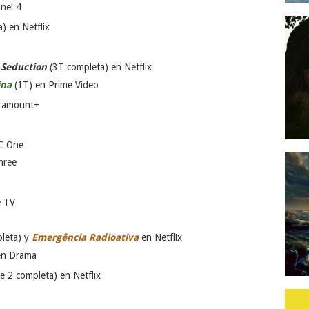
nel 4
) en Netflix
 Seduction
(3T completa) en Netflix
ina
(1T) en Prime Video
ramount+
C One
hree
e TV
pleta) y
Emergência Radioativa
en Netflix
en Drama
e 2 completa) en Netflix