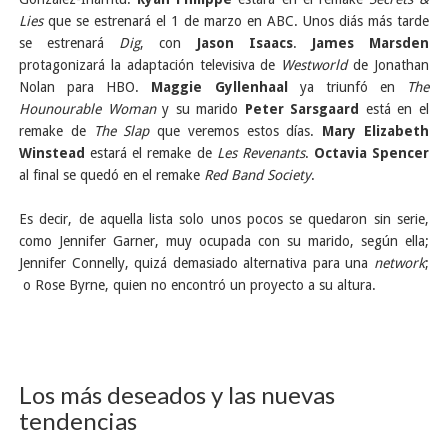
Lies
que se estrenará el 1 de marzo en ABC. Unos diás más tarde
se estrenará
Dig
, con
Jason Isaacs
.
James Marsden
protagonizará la adaptación televisiva de
Westworld
de Jonathan
Nolan para HBO.
Maggie Gyllenhaal
ya triunfó en
The
Hounourable Woman
y su marido
Peter Sarsgaard
está en el
remake de
The Slap
que veremos estos días.
Mary Elizabeth
Winstead
estará el remake de
Les Revenants
.
Octavia Spencer
al final se quedó en el remake
Red Band Society
.
Es decir, de aquella lista solo unos pocos se quedaron sin serie,
como Jennifer Garner, muy ocupada con su marido, según ella;
Jennifer Connelly, quizá demasiado alternativa para una
network
;
o Rose Byrne, quien no encontró un proyecto a su altura.
Los más deseados y las nuevas
tendencias