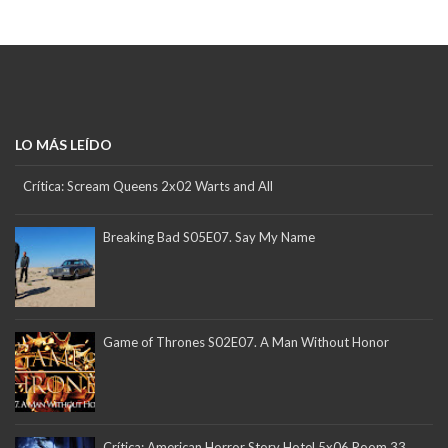
LO MÁS LEÍDO
Crítica: Scream Queens 2x02 Warts and All
Breaking Bad S05E07. Say My Name
Game of Thrones S02E07. A Man Without Honor
Crítica: American Horror Story Hotel 5x06 Room 33