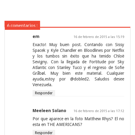
6 comentarios :
em
16 de febrero de 2015 a las 15:19
Exacto! Muy buen post. Contando con Sissy
Spacek y Kyle Chandler en Bloodlines por Netflix
y los tumbos sin éxito que ha tenido Chloë
Sevigny. Con la llegada de Fortitude por Sky
Atlantic con Stanley Tucci y el regreso de Sofie
Gråbøl. Muy bien este material. Cualquier
ayuda,estoy por @dobled2. Saludos desee
Venezuela.
Responder
Meeleen Solano
16 de febrero de 2015 a las 17:12
Por que aparece en la foto Matthew Rhys? El no
esta en THE AMERICANS?
Responder