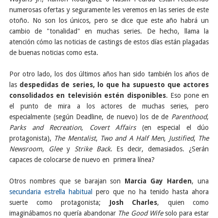
numerosas ofertas y seguramente les veremos en las series de este
otoño. No son los únicos, pero se dice que este año habrá un
cambio de "tonalidad" en muchas series. De hecho, llama la
atención cómo las noticias de castings de estos días están plagadas
de buenas noticias como esta.
Por otro lado, los dos últimos años han sido también los años de
las
despedidas de series, lo que ha supuesto que actores
consolidados en televisión estén disponibles
. Eso pone en
el punto de mira a los actores de muchas series, pero
especialmente (según Deadline, de nuevo) los de de
Parenthood
,
Parks and Recreation
,
Covert Affairs
(en especial el dúo
protagonista),
The Mentalist
,
Two and A Half Men
,
Justified
,
The
Newsroom
,
Glee
y
Strike Back
. Es decir, demasiados. ¿Serán
capaces de colocarse de nuevo en primera línea?
Otros nombres que se barajan son
Marcia Gay Harden
, una
secundaria estrella habitual
pero que no ha tenido hasta ahora
suerte como protagonista;
Josh Charles
, quien como
imaginábamos no quería abandonar
The Good Wife
solo para estar