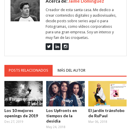
Acerca de:
Jaime Domínguez
Creador de esta santa casa. Me dedico a
crear contenidos digitales y audiovisuales,
desde posts sobre series aquí o para
Fotogramas, como vídeos corporativos
para una gran empresa. Soy un intenso y
muy fan de las croquetas.
POSTS RELACIONADOS
MÁS DEL AUTOR
Los 10 mejores
Los Upfronts en
El jardín tránsfobo
openings de 2019
tiempos de la
de RuPaul
desidia
Dec 27, 2019
Mar 06, 2018
May 24, 2018