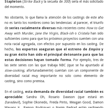
Stapleton
(
Strike Back
y la secuela de
300
) sería el más solicitado
del momento.
No obstante, lo que llama la atención de los castings de este año
no es tanto los nombres como las tendencias: al parecer, el triunfo
de
series racialmente diversas
más recientes como
How to Get
Away with Murder
,
Jane the Virgin
,
Black-ish
o
Cristela
han sido
suficientes como para que los próximos proyectos cuenten con una
nota racial agregada, con efectos por supuesto en los casting. De
hecho,
los expertos aseguran que el estreno de
Empire
y
su gran éxito han sido el principal detonante para que las
estas decisiones hayan tomado forma
. Por ejemplo, tres de
las siete series con las que trabaja NBC (que se ha apuntado al
slow-cooking
, afortunadamente) cuentan con un componente de
diversidad racial muy importante no solo como elemento de
casting, sino como premisa.
En el casting,
esta demanda de diversidad racial también es
apreciable
: Sandra Oh, Rosario Dawson (que estará en
Daredevil
), Sophie Okonedo, Freida Pinto, Meagan Good, Damon
Wayans Jr., Ramon Rodriguez o Nasim Pedrad están recibiendo