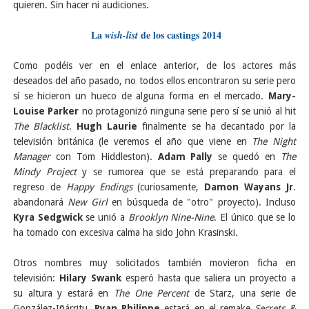
quieren. Sin hacer ni audiciones.
La
de los castings 2014
wish-list
Como podéis ver en el enlace anterior, de los actores más
deseados del año pasado, no todos ellos encontraron su serie pero
sí se hicieron un hueco de alguna forma en el mercado.
Mary-
Louise Parker
no protagonizó ninguna serie pero sí se unió al hit
The Blacklist
.
Hugh Laurie
finalmente se ha decantado por la
televisión británica (le veremos el año que viene en
The Night
Manager
con Tom Hiddleston).
Adam Pally
se quedó en
The
Mindy Project
y se rumorea que se está preparando para el
regreso de
Happy Endings
(curiosamente,
Damon Wayans Jr
.
abandonará
New Girl
en búsqueda de "otro" proyecto). Incluso
Kyra Sedgwick
se unió a
Brooklyn Nine-Nine
. El único que se lo
ha tomado con excesiva calma ha sido John Krasinski.
Otros nombres muy solicitados también movieron ficha en
televisión:
Hilary Swank
esperó hasta que saliera un proyecto a
su altura y estará en
The One Percent
de Starz, una serie de
González-Iñárritu.
Ryan Philippe
estará en el remake
Secrets &