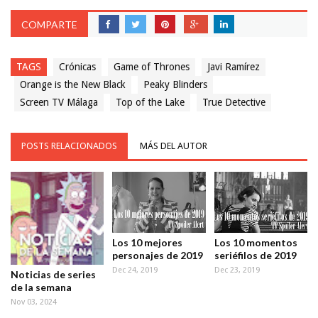
COMPARTE
TAGS
Crónicas
Game of Thrones
Javi Ramírez
Orange is the New Black
Peaky Blinders
Screen TV Málaga
Top of the Lake
True Detective
POSTS RELACIONADOS
MÁS DEL AUTOR
Los 10 mejores
Los 10 momentos
personajes de 2019
seriéfilos de 2019
Dec 24, 2019
Dec 23, 2019
Noticias de series
de la semana
Nov 03, 2024