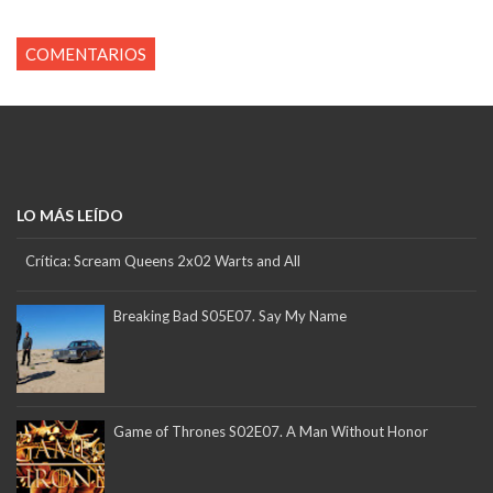
COMENTARIOS
LO MÁS LEÍDO
Crítica: Scream Queens 2x02 Warts and All
Breaking Bad S05E07. Say My Name
Game of Thrones S02E07. A Man Without Honor