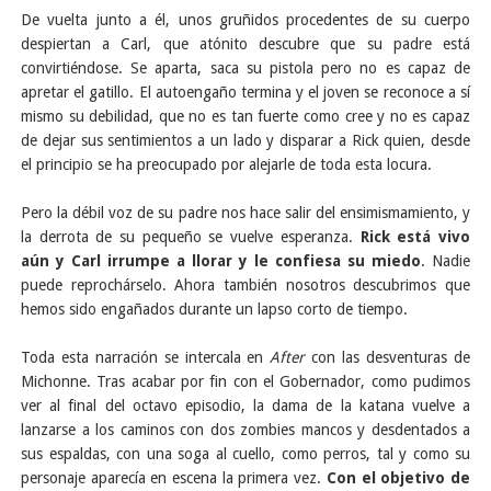
De vuelta junto a él, unos gruñidos procedentes de su cuerpo
despiertan a Carl, que atónito descubre que su padre está
convirtiéndose. Se aparta, saca su pistola pero no es capaz de
apretar el gatillo. El autoengaño termina y el joven se reconoce a sí
mismo su debilidad, que no es tan fuerte como cree y no es capaz
de dejar sus sentimientos a un lado y disparar a Rick quien, desde
el principio se ha preocupado por alejarle de toda esta locura.
Pero la débil voz de su padre nos hace salir del ensimismamiento, y
la derrota de su pequeño se vuelve esperanza.
Rick está vivo
aún y Carl irrumpe a llorar y le confiesa su miedo
. Nadie
puede reprochárselo. Ahora también nosotros descubrimos que
hemos sido engañados durante un lapso corto de tiempo.
Toda esta narración se intercala en
After
con las desventuras de
Michonne. Tras acabar por fin con el Gobernador, como pudimos
ver al final del octavo episodio, la dama de la katana vuelve a
lanzarse a los caminos con dos zombies mancos y desdentados a
sus espaldas, con una soga al cuello, como perros, tal y como su
personaje aparecía en escena la primera vez.
Con el objetivo de