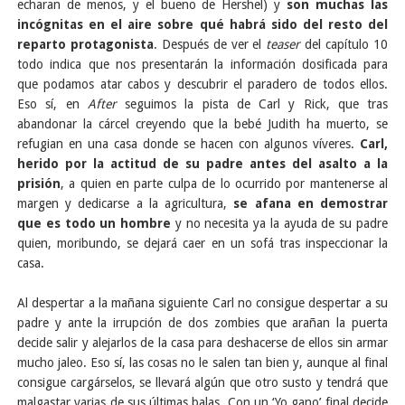
echaran de menos, y el bueno de Hershel) y
son muchas las
incógnitas en el aire sobre qué habrá sido del resto del
reparto protagonista
. Después de ver el
teaser
del capítulo 10
todo indica que nos presentarán la información dosificada para
que podamos atar cabos y descubrir el paradero de todos ellos.
Eso sí, en
After
seguimos la pista de Carl y Rick, que tras
abandonar la cárcel creyendo que la bebé Judith ha muerto, se
refugian en una casa donde se hacen con algunos víveres.
Carl,
herido por la actitud de su padre antes del asalto a la
prisión
, a quien en parte culpa de lo ocurrido por mantenerse al
margen y dedicarse a la agricultura,
se afana en demostrar
que es todo un hombre
y no necesita ya la ayuda de su padre
quien, moribundo, se dejará caer en un sofá tras inspeccionar la
casa.
Al despertar a la mañana siguiente Carl no consigue despertar a su
padre y ante la irrupción de dos zombies que arañan la puerta
decide salir y alejarlos de la casa para deshacerse de ellos sin armar
mucho jaleo. Eso sí, las cosas no le salen tan bien y, aunque al final
consigue cargárselos, se llevará algún que otro susto y tendrá que
malgastar varias de sus últimas balas. Con un ‘Yo gano’ final decide