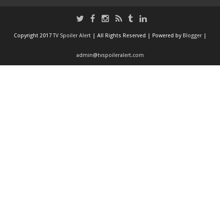
Copyright 2017
TV Spoiler Alert
| All Rights Reserved | Powered by
Blogger
|
admin@tvspoileralert.com