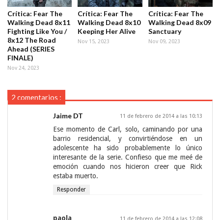
Crítica: Fear The
Crítica: Fear The
Crítica: Fear The
Walking Dead 8x11
Walking Dead 8x10
Walking Dead 8x09
Fighting Like You /
Keeping Her Alive
Sanctuary
8x12 The Road
Nov 15, 2023
Nov 09, 2023
Ahead (SERIES
FINALE)
Nov 24, 2023
2 comentarios :
Jaime DT
11 de febrero de 2014 a las 10:13
Ese momento de Carl, solo, caminando por una
barrio residencial, y convirtiéndose en un
adolescente ha sido probablemente lo único
interesante de la serie. Confieso que me meé de
emoción cuando nos hicieron creer que Rick
estaba muerto.
Responder
paola
11 de febrero de 2014 a las 12:08