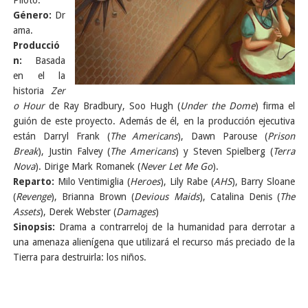
Piloto.
Género:
Dr
ama.
Producció
n:
Basada
en el la
historia
Zer
o Hour
de Ray Bradbury, Soo Hugh (
Under the Dome
) firma el
guión de este proyecto. Además de él, en la producción ejecutiva
están Darryl Frank (
The Americans
), Dawn Parouse (
Prison
Break
), Justin Falvey (
The Americans
) y Steven Spielberg (
Terra
Nova
). Dirige Mark Romanek (
Never Let Me Go
).
Reparto:
Milo Ventimiglia (
Heroes
), Lily Rabe (
AHS
), Barry Sloane
(
Revenge
), Brianna Brown (
Devious Maids
), Catalina Denis (
The
Assets
), Derek Webster (
Damages
)
Sinopsis:
Drama a contrarreloj de la humanidad para derrotar a
una amenaza alienígena que utilizará el recurso más preciado de la
Tierra para destruirla: los niños.