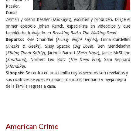
Kessler,
Daniel
Zelman y Glenn Kessler (
Damages
), escriben y producen. Dirige el
primer episodio
Johan Renck, especialista en videoclips y que
también ha trabajado en
Breaking Bad
o
The Walking Dead
.
Reparto:
Kyle Chandler (
Friday Night Lights
), Linda Cardellini
(
Freaks & Geeks
), Sissy Spacek (
Big Love
), Ben Mendelsohn
(
Killing Them Softly
), Jacinda Barrett (
Zero Hour
), Jamie McShane
(
Southand
), Norbert Leo Butz (
The Deep End
), Sam Sephard
(
Klondike
).
Sinopsis:
Se centra en una familia cuyos secretos son revelados y
sus cicatrices se vuelven a abrir cuando el hermano y oveja negra
de la familia regresa a casa.
American Crime