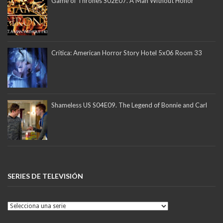
Game of Thrones S02E07. A Man Without Honor
Crítica: American Horror Story Hotel 5x06 Room 33
Shameless US S04E09. The Legend of Bonnie and Carl
SERIES DE TELEVISIÓN