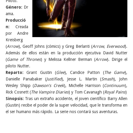
Piloto.
Género:
Dr
ama.
Producció
n:
Creada
por Andre
Kreisberg
(
Arrow
), Geoff Johns (cómics) y Greg Berlanti (
Arrow, Everwood
).
Además de ellos están en la producción ejecutiva David Nutter
(
Game of Thrones
) y Melissa Kellner Berman (
Arrow
). Dirige el
piloto Nutter.
Reparto:
Grant Gustin (
Glee
), Candice Patton (
The Game
),
Danielle Panabaker (
Justified
), Jesse L. Martin (
Smash
), John
Wesley Shipp (
Dawson's Creek
), Michelle Harrison (
Continuum
),
Rick Cosnett (
The Vampire Diaries
) y Tom Cavanagh (
Royal Pains
)
Sinopsis:
Tras un extraño accidente, el joven científico Barry Allen
(Gustin) recibe el poder de la super velocidad, que le transforma en
el ser humano más rápido. La serie nos contará sus aventuras.