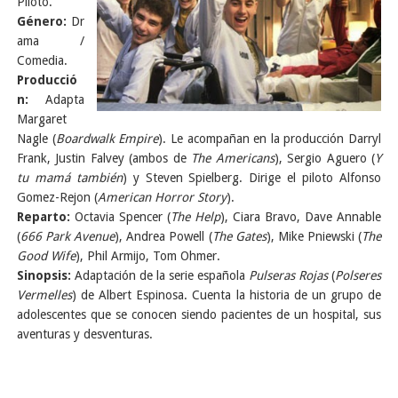
Piloto.
Género:
Dr
ama /
Comedia.
Producció
n:
Adapta
Margaret
Nagle (
Boardwalk Empire
). Le acompañan en la producción Darryl
Frank, Justin Falvey (ambos de
The Americans
), Sergio Aguero (
Y
tu mamá también
) y Steven Spielberg. Dirige el piloto Alfonso
Gomez-Rejon (
American Horror Story
).
Reparto:
Octavia Spencer (
The Help
), Ciara Bravo, Dave Annable
(
666 Park Avenue
), Andrea Powell (
The Gates
), Mike Pniewski (
The
Good Wife
), Phil Armijo, Tom Ohmer.
Sinopsis:
Adaptación de la serie española
Pulseras Rojas
(
Polseres
Vermelles
) de Albert Espinosa. Cuenta la historia de un grupo de
adolescentes que se conocen siendo pacientes de un hospital, sus
aventuras y desventuras.