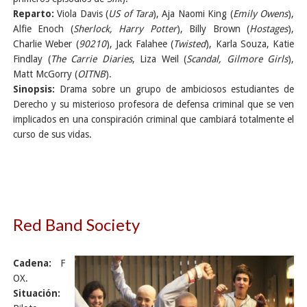
Reparto:
Viola Davis (
US of Tara
), Aja Naomi King (
Emily Owens
),
Alfie Enoch (
Sherlock, Harry Potter
), Billy Brown (
Hostages
),
Charlie Weber (
90210
), Jack Falahee (
Twisted
), Karla Souza, Katie
Findlay (
The Carrie Diaries
, Liza Weil (
Scandal, Gilmore Girls
),
Matt McGorry (
OITNB
).
Sinopsis:
Drama sobre un grupo de ambiciosos estudiantes de
Derecho y su misterioso profesora de defensa criminal que se ven
implicados en una conspiración criminal que cambiará totalmente el
curso de sus vidas.
Red Band Society
Cadena:
F
OX.
Situación: