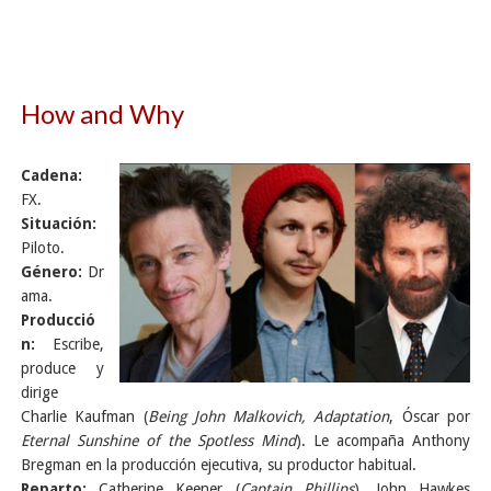
How and Why
Cadena:
FX.
Situación:
Piloto.
Género:
Dr
ama.
Producció
n:
Escribe,
produce y
dirige
Charlie Kaufman (
Being John Malkovich, Adaptation
, Óscar por
Eternal Sunshine of the Spotless Mind
). Le acompaña Anthony
Bregman en la producción ejecutiva, su productor habitual.
Reparto:
Catherine Keener (
Captain Phillips
), John Hawkes