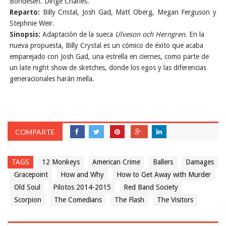
Bondesen. Dirige Charles.
Reparto:
Billy Cristal, Josh Gad, Matt Oberg, Megan Ferguson y
Stephnie Weir.
Sinopsis:
Adaptación de la sueca
Ulveson och Herngren
. En la
nueva propuesta, Billy Crystal es un cómico de éxito que acaba
emparejado con Josh Gad, una estrella en ciernes, como parte de
un late night show de sketches, donde los egos y las diferencias
generacionales harán mella.
COMPARTE
TAGS
12 Monkeys
American Crime
Ballers
Damages
Gracepoint
How and Why
How to Get Away with Murder
Old Soul
Pilotos 2014-2015
Red Band Society
Scorpion
The Comedians
The Flash
The Visitors