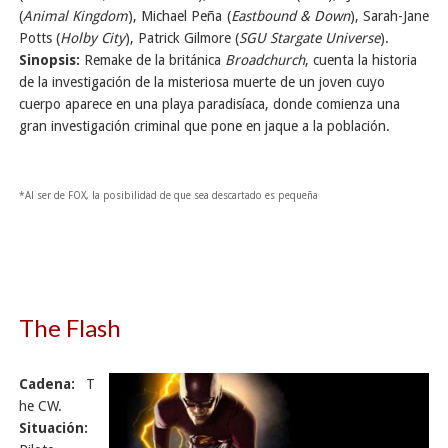
(
Animal Kingdom
), Michael Peña (
Eastbound & Down
), Sarah-Jane
Potts (
Holby City
), Patrick Gilmore (
SGU Stargate Universe
).
Sinopsis:
Remake de la británica
Broadchurch
, cuenta la historia
de la investigación de la misteriosa muerte de un joven cuyo
cuerpo aparece en una playa paradisíaca, donde comienza una
gran investigación criminal que pone en jaque a la población.
*Al ser de FOX, la posibilidad de que sea descartado es pequeña
The Flash
Cadena:
T
he CW.
Situación: