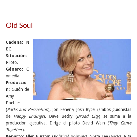
Old Soul
Cadena:
N
BC.
Situación:
Piloto.
Género:
C
omedia.
Producció
n:
Guión de
Amy
Poehler
(
Parks and Recreation
), Jon Fener y Josh Bycel (ambos guionistas
de
Happy Endings
). Dave Becky (
Broad City
) se suma a la
producción ejecutiva. Dirige el piloto David Wain (
They Came
Together
).
Reparto:
Ellen Burstyn (
Political Animals
), Greta Lee (
Girls
), Rita