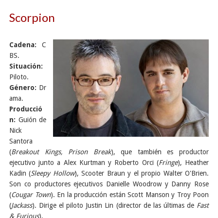
Scorpion
Cadena:
C
BS.
Situación:
Piloto.
Género:
Dr
ama.
Producció
n:
Guión de
Nick
Santora
(
Breakout Kings, Prison Break
), que también es productor
ejecutivo junto a Alex Kurtman y Roberto Orci (
Fringe
), Heather
Kadin (
Sleepy Hollow
), Scooter Braun y el propio Walter O'Brien.
Son co productores ejecutivos Danielle Woodrow y Danny Rose
(
Cougar Town
). En la producción están Scott Manson y Troy Poon
(
Jackass
). Dirige el piloto Justin Lin (director de las últimas de
Fast
& Furious
).