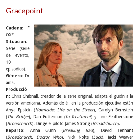
Gracepoint
Cadena:
F
OX*.
Situación:
Serie (serie
de evento,
10
episodios).
Género:
Dr
ama.
Producció
n:
Chris Chibnall, creador de la serie original, adapta el guión a la
versión americana. Además de él, en la producción ejecutiva están
Anya Epstein (
Homicide: Life on the Street
), Carolyn Bernstein
(
The Bridge
), Dan Futterman (
In Treatment
) y Jane Featherstone
(
Broadchurch
). Dirige el piloto James Strong (
Broadchurch
).
Reparto:
Anna Gunn (
Breaking Bad
), David Tennant
(
Broadchurch, Doctor Who
), Nick Nolte (
Luck
), Jacki Weaver