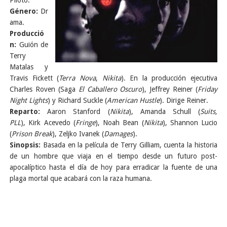
Piloto.
Género:
Dr
ama.
Producció
n:
Guión de
Terry
Matalas y
Travis Fickett (
Terra Nova
,
Nikita
). En la producción ejecutiva
Charles Roven (Saga
El Caballero Oscuro
), Jeffrey Reiner (
Friday
Night Lights
) y Richard Suckle (
American Hustle
). Dirige Reiner.
Reparto:
Aaron Stanford (
Nikita
), Amanda Schull (
Suits,
PLL
), Kirk Acevedo (
Fringe
), Noah Bean (
Nikita
), Shannon Lucio
(
Prison Break
), Zeljko Ivanek (
Damages
).
Sinopsis:
Basada en la película de Terry Gilliam, cuenta la historia
de un hombre que viaja en el tiempo desde un futuro post-
apocalíptico hasta el día de hoy para erradicar la fuente de una
plaga mortal que acabará con la raza humana.