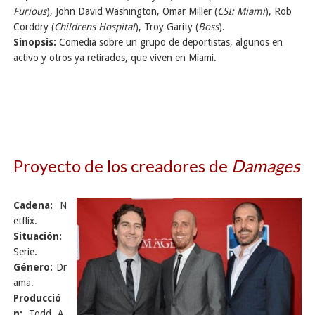
Furious
), John David Washington, Omar Miller (
CSI: Miami
), Rob
Corddry (
Childrens Hospital
), Troy Garity (
Boss
).
Sinopsis:
Comedia sobre un grupo de deportistas, algunos en
activo y otros ya retirados, que viven en Miami.
Proyecto de los creadores de
Damages
Cadena:
N
etflix.
Situación:
Serie.
Género:
Dr
ama.
Producció
n:
Todd A.