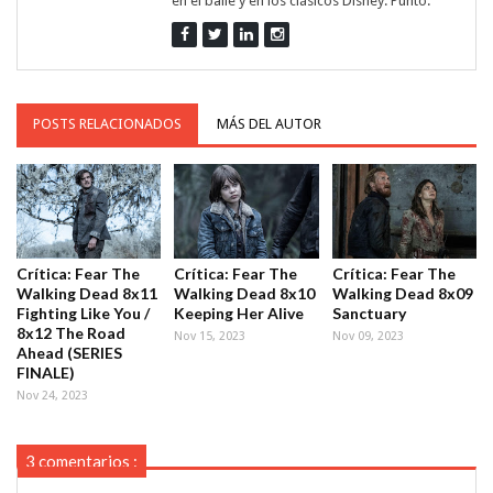
en el baile y en los clásicos Disney. Punto.
POSTS RELACIONADOS
MÁS DEL AUTOR
Crítica: Fear The
Crítica: Fear The
Crítica: Fear The
Walking Dead 8x11
Walking Dead 8x10
Walking Dead 8x09
Fighting Like You /
Keeping Her Alive
Sanctuary
8x12 The Road
Nov 15, 2023
Nov 09, 2023
Ahead (SERIES
FINALE)
Nov 24, 2023
3 comentarios :