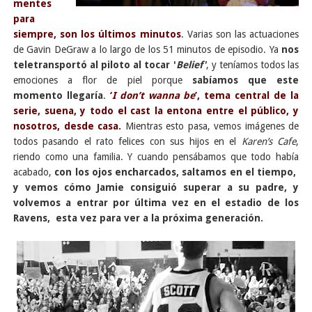
mentes
para
siempre, son los últimos minutos
. Varias son las actuaciones
de Gavin DeGraw a lo largo de los 51 minutos de episodio. Ya
nos
teletransportó al piloto al tocar '
Belief'
, y teníamos todos las
emociones a flor de piel porque
sabíamos que este
momento
llegaría
.
‘
I don’t wanna be
’, tema central de la
serie, suena, y todo el cast la entona entre el público, y
nosotros, desde casa.
Mientras esto pasa, vemos imágenes de
todos pasando el rato felices con sus hijos en el
Karen’s Cafe
,
riendo como una familia. Y cuando pensábamos que todo había
acabado,
con los ojos encharcados, saltamos en el tiempo,
y vemos cómo Jamie consiguió superar a su padre, y
volvemos a entrar por última vez en el estadio de los
Ravens, esta vez para ver a la próxima generación.