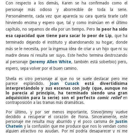
Con respecto a los demás, Karen se ha confirmado como el
personaje más odioso y aborrecible de toda la serie.
Personalmente, cada vez que aparecía su cara quería tirarle café
hirviendo encima y espero que, tal y como insinúan en el último
capítulo, no sepamos d
e ella por un tiempo. Pero
lo peor ha sido
esa capacidad que tiene para sacar lo peor de Lip
, que ha
terminado dejando el instituto y abandonando su hogar, donde
más se le necesita, por la ingenua idea de criar a un hijo que ni su
madre desea ni resulta ser suyo. Este hecho termina destrozando
al personaje (
Jeremy Allen White
,
también está soberbio) pero,
espero, sepa volver por el buen camino.
Sheila es otro personaje al que no se suele destacar pero me
parece esplándido.
Joan Cusack
está divertidísima
interpretándolo y sus escenas con Jody (que, aunque no
lo parecía al principio, ha terminado siendo una gran
adquisición para la serie) son el perfecto
comic relief
en
contraposición a las tramas más dramáticas.
Por último, y por ser menos importante, Steve/Jimmy vuelve
decidido a recuperar el corazón de Fiona. Sinceramente, este
personaje me resulta muy aburrido y el poco carisma de
Justin
Chatwin
y la confusión que me produce que nos lo vendan como
alguien atractivo no ayudan. Por mí podría desaparecer y ni me