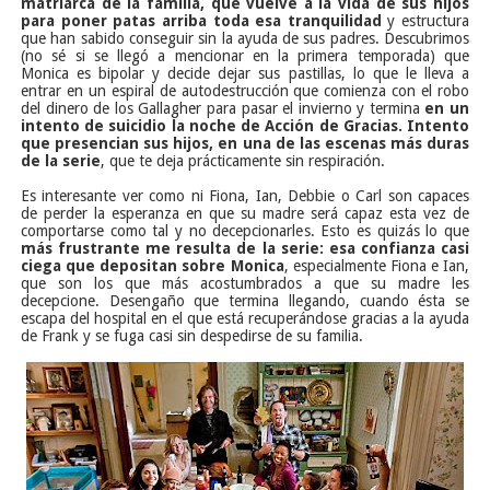
matriarca de la familia, que vuelve a la vida de sus hijos
para poner patas arriba toda esa tranquilidad
y estructura
que han sabido conseguir sin la ayuda de sus padres. Descubrimos
(no sé si se llegó a mencionar en la primera temporada) que
Monica es bipolar y decide dejar sus pastillas, lo que le lleva a
entrar en un espiral de autodestrucción que comienza con el robo
del dinero de los Gallagher para pasar el invierno y termina
en un
intento de suicidio la noche de Acción de Gracias. Intento
que presencian sus hijos, en una de las escenas más duras
de la serie
, que te deja prácticamente sin respiración.
Es interesante ver como ni Fiona, Ian, Debbie o Carl son capaces
de perder la esperanza en que su madre será capaz esta vez de
comportarse como tal y no decepcionarles. Esto es quizás lo que
más frustrante me resulta de la serie: esa confianza casi
ciega que depositan sobre Monica
, especialmente Fiona e Ian,
que son los que más acostumbrados a que su madre les
decepcione. Desengaño que termina llegando, cuando ésta se
escapa del hospital en el que está recuperándose gracias a la ayuda
de Frank y se fuga casi sin despedirse de su familia.