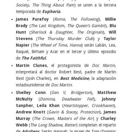
Society
,
The Thing About Pam
) se unen a la tercera
temporada de
Euphoria
.
James Purefoy
(
Rome
,
The Following
),
Millie
Brady
(
The Last Kingdom
,
The Queen's Gambit
),
Blu
Hunt
(
Sherlock & Daughter
,
The Originals
),
Will
Stevens
(
The Thursday Murder Club
) y
Taylor
Napier
(
The Wheel of Time
,
Hanna
) serán Labán, Lea,
Raquel, Birham y Acar en el tercer y último episodio
de
The Faithful
.
Martin Clunes
, el protagonista de
Doc Martin
,
interpretará al doctor Robert Best, padre de Martin
Best (Josh Charles), en
Best Medicine
, la adaptación
estadounidense de
Doc Martin
.
Shelley Conn
(
Gen V
,
Bridgerton
),
Matthew
McNulty
(
Domina
,
Deadwater Fell
),
Johnny
Sanpher
,
Leila Khan
(
Heartstopper
,
Crookhaven
),
Andrew Knott
(
Gavin & Stacey
,
Protection
),
James
Murray
(
The Crown
,
Masters of the Air
) y
Charley
Webb
(
The Long Shadow
,
Better
) completan el reparto
de
Adultery
. Serán Hannah, la mujer de Tom (Dominic