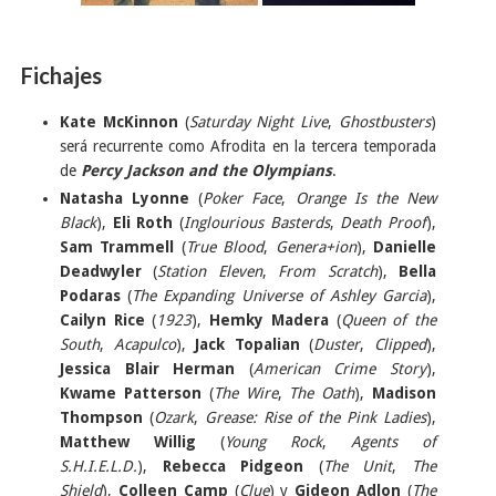
Fichajes
Kate McKinnon
(
Saturday Night Live
,
Ghostbusters
)
será recurrente como Afrodita en la tercera temporada
de
Percy Jackson and the Olympians
.
Natasha Lyonne
(
Poker Face
,
Orange Is the New
Black
),
Eli Roth
(
Inglourious Basterds
,
Death Proof
),
Sam Trammell
(
True Blood
,
Genera+ion
),
Danielle
Deadwyler
(
Station Eleven
,
From Scratch
),
Bella
Podaras
(
The Expanding Universe of Ashley Garcia
),
Cailyn Rice
(
1923
),
Hemky Madera
(
Queen of the
South
,
Acapulco
),
Jack Topalian
(
Duster
,
Clipped
),
Jessica Blair Herman
(
American Crime Story
),
Kwame Patterson
(
The Wire
,
The Oath
),
Madison
Thompson
(
Ozark
,
Grease: Rise of the Pink Ladies
),
Matthew Willig
(
Young Rock
,
Agents of
S.H.I.E.L.D.
),
Rebecca Pidgeon
(
The Unit
,
The
Shield
),
Colleen Camp
(
Clue
) y
Gideon Adlon
(
The