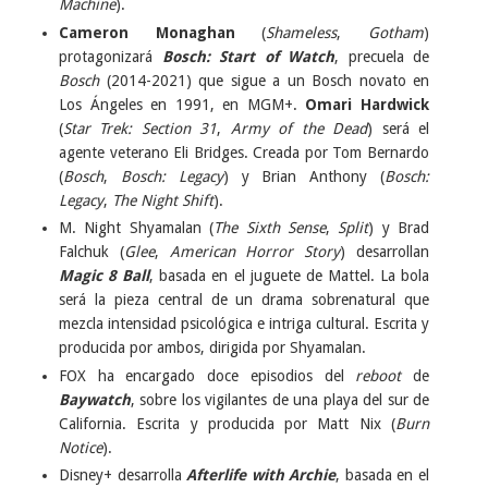
Machine
).
Cameron Monaghan
(
Shameless
,
Gotham
)
protagonizará
Bosch: Start of Watch
, precuela de
Bosch
(2014-2021) que sigue a un Bosch novato en
Los Ángeles en 1991, en MGM+.
Omari Hardwick
(
Star Trek: Section 31
,
Army of the Dead
) será el
agente veterano Eli Bridges. Creada por Tom Bernardo
(
Bosch
,
Bosch: Legacy
) y Brian Anthony (
Bosch:
Legacy
,
The Night Shift
).
M. Night Shyamalan (
The Sixth Sense
,
Split
) y Brad
Falchuk (
Glee
,
American Horror Story
) desarrollan
Magic 8 Ball
, basada en el juguete de Mattel. La bola
será la pieza central de un drama sobrenatural que
mezcla intensidad psicológica e intriga cultural. Escrita y
producida por ambos, dirigida por Shyamalan.
FOX ha encargado doce episodios del
reboot
de
Baywatch
, sobre los vigilantes de una playa del sur de
California. Escrita y producida por Matt Nix (
Burn
Notice
).
Disney+ desarrolla
Afterlife with Archie
, basada en el