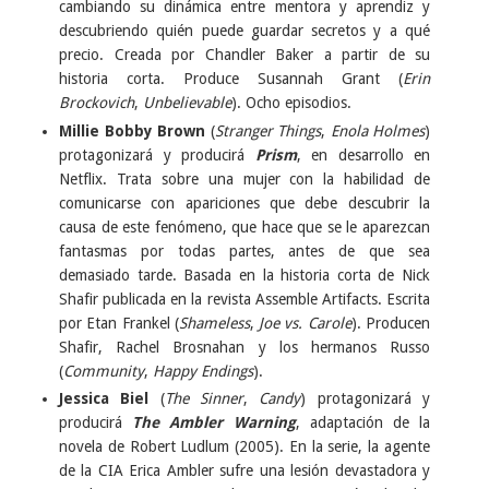
cambiando su dinámica entre mentora y aprendiz y
descubriendo quién puede guardar secretos y a qué
precio. Creada por Chandler Baker a partir de su
historia corta. Produce Susannah Grant (
Erin
Brockovich
,
Unbelievable
). Ocho episodios.
Millie Bobby Brown
(
Stranger Things
,
Enola Holmes
)
protagonizará y producirá
Prism
, en desarrollo en
Netflix. Trata sobre una mujer con la habilidad de
comunicarse con apariciones que debe descubrir la
causa de este fenómeno, que hace que se le aparezcan
fantasmas por todas partes, antes de que sea
demasiado tarde. Basada en la historia corta de Nick
Shafir publicada en la revista Assemble Artifacts. Escrita
por Etan Frankel (
Shameless
,
Joe vs. Carole
). Producen
Shafir, Rachel Brosnahan y los hermanos Russo
(
Community
,
Happy Endings
).
Jessica Biel
(
The Sinner
,
Candy
) protagonizará y
producirá
The Ambler Warning
, adaptación de la
novela de Robert Ludlum (2005). En la serie, la agente
de la CIA Erica Ambler sufre una lesión devastadora y