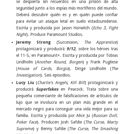
se despierta sin recuerdos en una prisión de alta
seguridad junto a los espías más mortíferos del mundo.
Deberá descubrir quién es y en quién puede confiar
para evitar un ataque letal en suelo estadounidense.
Escrita y producida por Jason Horwitch (
Echo 3
,
Fight
Night
). Produce Paramount Studios.
Jeremy Strong
(Succession,
The Apprentice
)
protagonizará y producirá
9/12
, sobre los héroes tras
el 11-S, en Paramount+. Escrita y producida por Tobias
Lindholm (
Another Round
,
Borgen
) y Frank Pugliese
(
House of Cards
,
Borgia
). Dirige Lindholm (
The
Investigation
). Seis episodios.
Lucy Liu
(
Charlie's Angels
,
Kill Bill
) protagonizará y
producirá
Superfakes
en Peacock. Trata sobre una
pequeña comerciante de falsificaciones de artículos de
lujo que se involucra en un plan más grande en el
mercado negro para conseguir una vida mejor para su
familia. Escrita y producida por Alice Ju (
Russian Doll,
Poker Face
). Producen Josh Safdie (
The Curse
,
Marty
Supreme
) y Benny Safdie (
The Curse
,
The Smashing