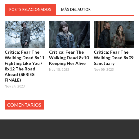
POSTS RELACIONADOS
MÁS DEL AUTOR
Crítica: Fear The
Crítica: Fear The
Crítica: Fear The
Walking Dead 8x11
Walking Dead 8x10
Walking Dead 8x09
Fighting Like You /
Keeping Her Alive
Sanctuary
8x12 The Road
Nov 15, 2023
Nov 09, 2023
Ahead (SERIES
FINALE)
Nov 24, 2023
COMENTARIOS