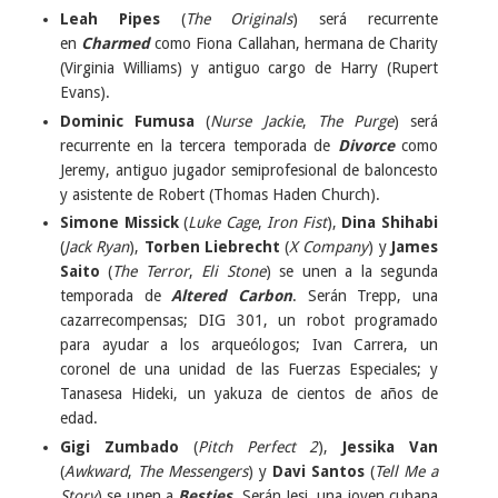
Leah Pipes
(
The Originals
) será recurrente
en
Charmed
como Fiona Callahan, hermana de Charity
(Virginia Williams) y antiguo cargo de Harry (Rupert
Evans).
Dominic Fumusa
(
Nurse Jackie
,
The Purge
) será
recurrente en la tercera temporada de
Divorce
como
Jeremy, antiguo jugador semiprofesional de baloncesto
y asistente de Robert (Thomas Haden Church).
Simone Missick
(
Luke Cage
,
Iron Fist
),
Dina Shihabi
(
Jack Ryan
),
Torben Liebrecht
(
X Company
) y
James
Saito
(
The Terror
,
Eli Stone
) se unen a la segunda
temporada de
Altered Carbon
. Serán Trepp, una
cazarrecompensas; DIG 301, un robot programado
para ayudar a los arqueólogos; Ivan Carrera, un
coronel de una unidad de las Fuerzas Especiales; y
Tanasesa Hideki, un yakuza de cientos de años de
edad.
Gigi Zumbado
(
Pitch Perfect 2
),
Jessika Van
(
Awkward
,
The Messengers
) y
Davi Santos
(
Tell Me a
Story
) se unen a
Besties
. Serán Jesi, una joven cubana