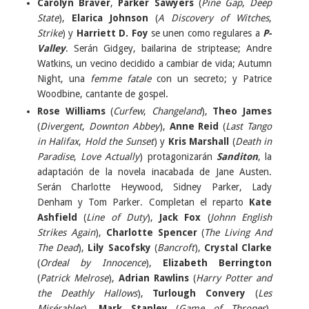
Carolyn Braver
,
Parker Sawyers
(
Pine Gap
,
Deep
State
),
Elarica Johnson
(
A Discovery of Witches
,
Strike
) y
Harriett D. Foy
se unen como regulares a
P-
Valley
. Serán Gidgey, bailarina de striptease; Andre
Watkins, un vecino decidido a cambiar de vida; Autumn
Night, una
femme fatale
con un secreto; y Patrice
Woodbine, cantante de gospel.
Rose Williams
(
Curfew
,
Changeland
),
Theo James
(
Divergent
,
Downton Abbey
),
Anne Reid
(
Last Tango
in Halifax
,
Hold the Sunset
) y
Kris Marshall
(
Death in
Paradise
,
Love Actually
) protagonizarán
Sanditon
, la
adaptación de la novela inacabada de Jane Austen.
Serán Charlotte Heywood, Sidney Parker, Lady
Denham y Tom Parker. Completan el reparto
Kate
Ashfield
(
Line of Duty
),
Jack Fox
(
Johnn English
Strikes Again
),
Charlotte Spencer
(
The Living And
The Dead
),
Lily Sacofsky
(
Bancroft
),
Crystal Clarke
(
Ordeal by Innocence
),
Elizabeth Berrington
(
Patrick Melrose
),
Adrian Rawlins
(
Harry Potter and
the Deathly Hallows
),
Turlough Convery
(
Les
Misérables
),
Mark Stanley
(
Game of Thrones
),