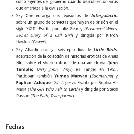
como agentes del gobierno cuando descubren un virus
que amenaza a la civilización.
Sky One encarga diez episodios de
Intergalactic
,
sobre un grupo de convictas que huyen de prisión en el
siglo XXIII. Escrita por Julie Gearey (
Prisoners' Wives
,
Secret Diary of a Call Girl
) y dirigida por Kieron
Hawkes (
Power
).
Sky Atlantic encarga seis episodios de
Little Birds
,
adaptación de la colección de historias eróticas de Anais
Nin, sobre el shock cultural de una americana (
Juno
Temple
;
Dirty John
,
Vinyl
) en Tánger en 1955.
Participan también
Yumna Marwan
(
Submarine
) y
Raphael Acloque
(
24: Legacy
). Escrita por Sophia Al-
Maria (
The Girl Who Fell to Earth
) y dirigida por Stacie
Passon (
The Path
,
Transparent
).
Fechas