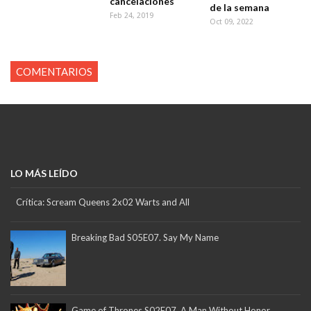
cancelaciones
de la semana
Feb 24, 2019
Oct 09, 2022
COMENTARIOS
LO MÁS LEÍDO
Crítica: Scream Queens 2x02 Warts and All
Breaking Bad S05E07. Say My Name
Game of Thrones S02E07. A Man Without Honor