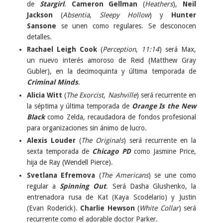
de
Stargirl
.
Cameron Gellman
(
Heathers
),
Neil
Jackson
(
Absentia
,
Sleepy Hollow
) y
Hunter
Sansone
se unen como regulares. Se desconocen
detalles.
Rachael Leigh Cook
(
Perception
,
11:14
) será Max,
un nuevo interés amoroso de Reid (Matthew Gray
Gubler), en la decimoquinta y última temporada de
Criminal Minds
.
Alicia Witt
(
The Exorcist
,
Nashville
) será recurrente en
la séptima y última temporada de
Orange Is the New
Black
como Zelda, recaudadora de fondos profesional
para organizaciones sin ánimo de lucro.
Alexis Louder
(
The Originals
) será recurrente en la
sexta temporada de
Chicago PD
como Jasmine Price,
hija de Ray (Wendell Pierce).
Svetlana Efremova
(
The Americans
) se une como
regular a
Spinning Out
. Será Dasha Glushenko, la
entrenadora rusa de Kat (Kaya Scodelario) y Justin
(Evan Roderick).
Charlie Hewson
(
White Collar
) será
recurrente como el adorable doctor Parker.