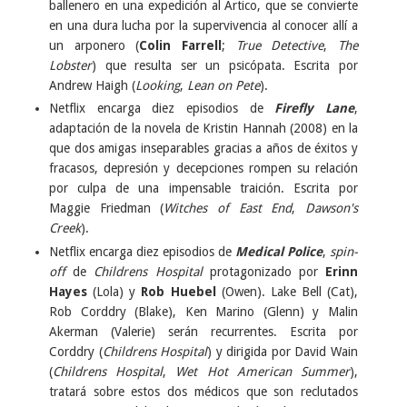
ballenero en una expedición al Ártico, que se convierte
en una dura lucha por la supervivencia al conocer allí a
un arponero (
Colin Farrell
;
True Detective
,
The
Lobster
) que resulta ser un psicópata. Escrita por
Andrew Haigh (
Looking
,
Lean on Pete
).
Netflix encarga diez episodios de
Firefly Lane
,
adaptación de la novela de Kristin Hannah (2008) en la
que dos amigas inseparables gracias a años de éxitos y
fracasos, depresión y decepciones rompen su relación
por culpa de una impensable traición. Escrita por
Maggie Friedman (
Witches of East End
,
Dawson's
Creek
).
Netflix encarga diez episodios de
Medical Police
,
spin-
off
de
Childrens Hospital
protagonizado por
Erinn
Hayes
(Lola) y
Rob Huebel
(Owen). Lake Bell (Cat),
Rob Corddry (Blake), Ken Marino (Glenn) y Malin
Akerman (Valerie) serán recurrentes. Escrita por
Corddry (
Childrens Hospital
) y dirigida por David Wain
(
Childrens Hospital
,
Wet Hot American Summer
),
tratará sobre estos dos médicos que son reclutados