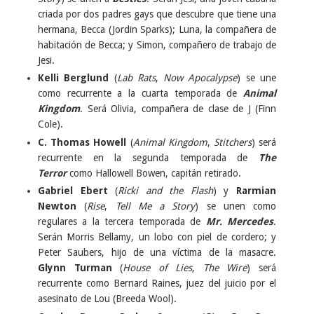
criada por dos padres gays que descubre que tiene una
hermana, Becca (Jordin Sparks); Luna, la compañera de
habitación de Becca; y Simon, compañero de trabajo de
Jesi.
Kelli Berglund
(
Lab Rats
,
Now Apocalypse
) se une
como recurrente a la cuarta temporada de
Animal
Kingdom
. Será Olivia, compañera de clase de J (Finn
Cole).
C. Thomas Howell
(
Animal Kingdom
,
Stitchers
) será
recurrente en la segunda temporada de
The
Terror
como Hallowell Bowen, capitán retirado.
Gabriel Ebert
(
Ricki and the Flash
) y
Rarmian
Newton
(
Rise
,
Tell Me a Story
) se unen como
regulares a la tercera temporada de
Mr. Mercedes
.
Serán Morris Bellamy, un lobo con piel de cordero; y
Peter Saubers, hijo de una víctima de la masacre.
Glynn Turman
(
House of Lies
,
The Wire
) será
recurrente como Bernard Raines, juez del juicio por el
asesinato de Lou (Breeda Wool).