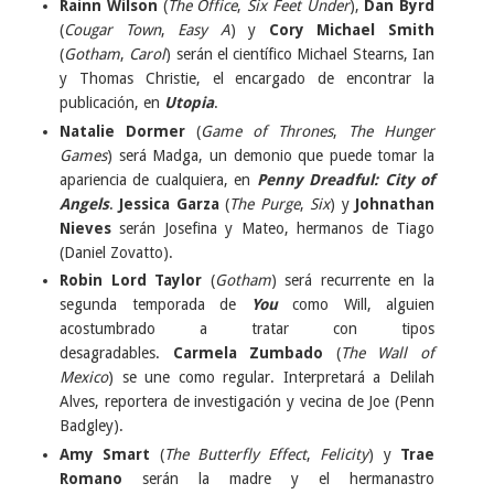
Rainn Wilson
(
The Office
,
Six Feet Under
),
Dan Byrd
(
Cougar Town
,
Easy A
) y
Cory Michael Smith
(
Gotham
,
Carol
) serán el científico Michael Stearns, Ian
y Thomas Christie, el encargado de encontrar la
publicación, en
Utopia
.
Natalie Dormer
(
Game of Thrones
,
The Hunger
Games
) será Madga, un demonio que puede tomar la
apariencia de cualquiera, en
Penny Dreadful: City of
Angels
.
Jessica Garza
(
The Purge
,
Six
) y
Johnathan
Nieves
serán Josefina y Mateo, hermanos de Tiago
(Daniel Zovatto).
Robin Lord Taylor
(
Gotham
) será recurrente en la
segunda temporada de
You
como Will, alguien
acostumbrado a tratar con tipos
desagradables.
Carmela Zumbado
(
The Wall of
Mexico
) se une como regular. Interpretará a Delilah
Alves, reportera de investigación y vecina de Joe (Penn
Badgley).
Amy Smart
(
The Butterfly Effect
,
Felicity
) y
Trae
Romano
serán la madre y el hermanastro