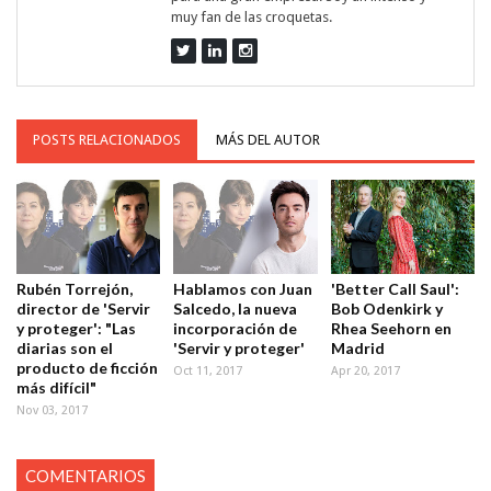
muy fan de las croquetas.
POSTS RELACIONADOS
MÁS DEL AUTOR
Rubén Torrejón,
Hablamos con Juan
'Better Call Saul':
director de 'Servir
Salcedo, la nueva
Bob Odenkirk y
y proteger': "Las
incorporación de
Rhea Seehorn en
diarias son el
'Servir y proteger'
Madrid
producto de ficción
Oct 11, 2017
Apr 20, 2017
más difícil"
Nov 03, 2017
COMENTARIOS