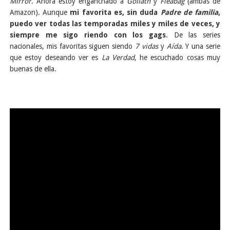
Mirror
. Ahora estoy enganchado a
Goliath
y
Fleabag
(ambas de
Amazon). Aunque
mi favorita es, sin duda
Padre de familia
,
puedo ver todas las temporadas miles y miles de veces, y
siempre me sigo riendo con los gags
. De las series
nacionales, mis favoritas siguen siendo
7 vidas
y
Aída
. Y una serie
que estoy deseando ver es
La Verdad
, he escuchado cosas muy
buenas de ella.