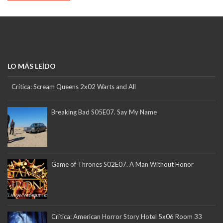
LO MÁS LEÍDO
Crítica: Scream Queens 2x02 Warts and All
Breaking Bad S05E07. Say My Name
Game of Thrones S02E07. A Man Without Honor
Crítica: American Horror Story Hotel 5x06 Room 33