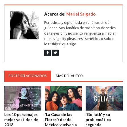
Acerca de:
Mariel Salgado
Periodista y diplomada en análisis en de
guiones. Soy fanática de todo tipo de series
de televisión y no siento vergüenza al hablar
de mis "guilty pleasures" seriéfilos o sobre
los “ships” que sigo.
POSTS RELACIONADOS
MÁS DEL AUTOR
Los 10 personajes
'La Casa de las
'Goliath' y su
mejor vestidos de
Flores': desde
problemática
2018
México vuelven a
segunda