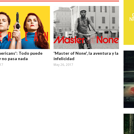
ericans': Todo puede
'Master of None', la aventura y la
 y no pasa nada
infelicidad
17
May 26, 2017