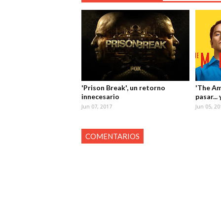
'Prison Break', un retorno
'The Am
innecesario
pasar...
Jun 07, 2017
Jun 05, 20
COMENTARIOS