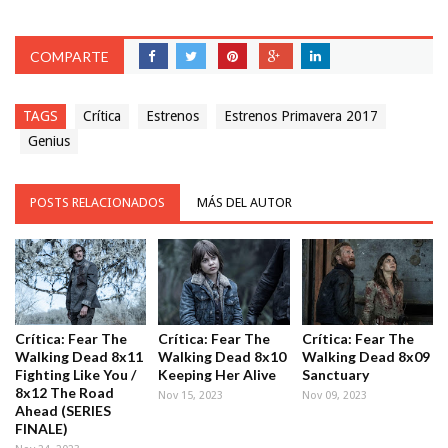
COMPARTE
TAGS
Crítica
Estrenos
Estrenos Primavera 2017
Genius
POSTS RELACIONADOS
MÁS DEL AUTOR
Crítica: Fear The
Crítica: Fear The
Crítica: Fear The
Walking Dead 8x11
Walking Dead 8x10
Walking Dead 8x09
Fighting Like You /
Keeping Her Alive
Sanctuary
8x12 The Road
Nov 15, 2023
Nov 09, 2023
Ahead (SERIES
FINALE)