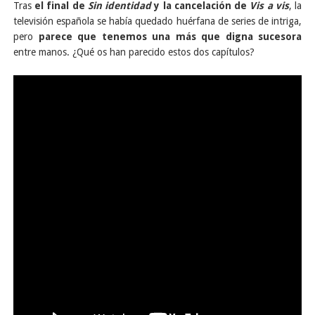
Tras
el final de
Sin identidad
y la cancelación de
Vis a vis
, la
televisión española se había quedado huérfana de series de intriga,
pero
parece que tenemos una más que digna sucesora
entre manos. ¿Qué os han parecido estos dos capítulos?