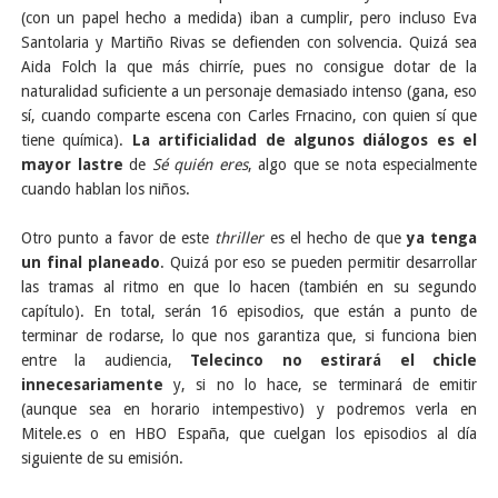
(con un papel hecho a medida) iban a cumplir, pero incluso Eva
Santolaria y Martiño Rivas se defienden con solvencia. Quizá sea
Aida Folch la que más chirríe, pues no consigue dotar de la
naturalidad suficiente a un personaje demasiado intenso (gana, eso
sí, cuando comparte escena con Carles Frnacino, con quien sí que
tiene química).
La artificialidad de algunos diálogos es el
mayor lastre
de
Sé quién eres
, algo que se nota especialmente
cuando hablan los niños.
Otro punto a favor de este
thriller
es el hecho de que
ya tenga
un final planeado
. Quizá por eso se pueden permitir desarrollar
las tramas al ritmo en que lo hacen (también en su segundo
capítulo). En total, serán 16 episodios, que están a punto de
terminar de rodarse, lo que nos garantiza que, si funciona bien
entre la audiencia,
Telecinco no estirará el chicle
innecesariamente
y, si no lo hace, se terminará de emitir
(aunque sea en horario intempestivo) y podremos verla en
Mitele.es o en HBO España, que cuelgan los episodios al día
siguiente de su emisión.