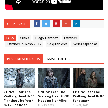
COMPARTE
TAGS
Crítica
Diego Martínez
Estrenos
Estrenos Invierno 2017
Sé quién eres
Series españolas
POSTS RELACIONADOS
MÁS DEL AUTOR
Crítica: Fear The
Crítica: Fear The
Crítica: Fear The
Walking Dead 8x11
Walking Dead 8x10
Walking Dead 8x09
Fighting Like You /
Keeping Her Alive
Sanctuary
8x12 The Road
Nov 15, 2023
Nov 09, 2023