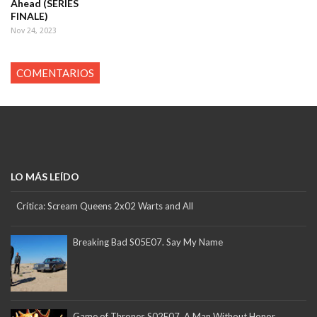
Ahead (SERIES
FINALE)
Nov 24, 2023
COMENTARIOS
LO MÁS LEÍDO
Crítica: Scream Queens 2x02 Warts and All
Breaking Bad S05E07. Say My Name
Game of Thrones S02E07. A Man Without Honor