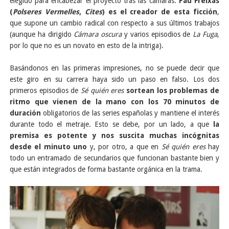
elegido para encabezar el proyecto tras las cámaras.
Pau Freixas
(
Polseres Vermelles
,
Cites
) es el creador de esta ficción
,
que supone un cambio radical con respecto a sus últimos trabajos
(aunque ha dirigido
Cámara oscura
y varios episodios de
La Fuga
,
por lo que no es un novato en esto de la intriga).
Basándonos en las primeras impresiones, no se puede decir que
este giro en su carrera haya sido un paso en falso. Los dos
primeros episodios de
Sé quién eres
sortean los problemas de
ritmo que vienen de la mano con los 70 minutos de
duración
obligatorios de las series españolas y mantiene el interés
durante todo el metraje. Esto se debe, por un lado, a que
la
premisa es potente y nos suscita muchas incógnitas
desde el minuto uno
y, por otro, a que en
Sé quién eres
hay
todo un entramado de secundarios que funcionan bastante bien y
que están integrados de forma bastante orgánica en la trama.