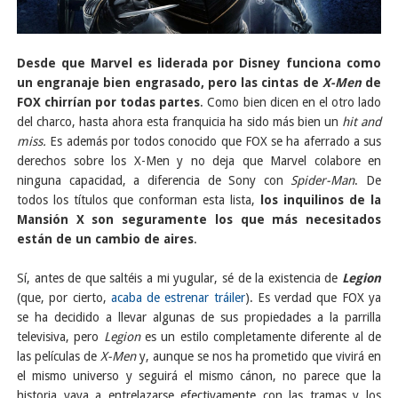
Desde que Marvel es liderada por Disney funciona como
un engranaje bien engrasado, pero las cintas de
X-Men
de
FOX chirrían por todas partes
. Como bien dicen en el otro lado
del charco, hasta ahora esta franquicia ha sido más bien un
hit and
miss.
Es además por todos conocido que FOX se ha aferrado a sus
derechos sobre los X-Men y no deja que Marvel colabore en
ninguna capacidad, a diferencia de Sony con
Spider-Man
. De
todos los títulos que conforman esta lista,
los inquilinos de la
Mansión X son seguramente los que más necesitados
están de un cambio de aires
.
Sí, antes de que saltéis a mi yugular, sé de la existencia de
Legion
(que, por cierto,
acaba de estrenar tráiler
). Es verdad que FOX ya
se ha decidido a llevar algunas de sus propiedades a la parrilla
televisiva, pero
Legion
es un estilo completamente diferente al de
las películas de
X-Men
y, aunque se nos ha prometido que vivirá en
el mismo universo y seguirá el mismo cánon, no parece que la
historia vaya a entrelazarse efectivamente con las tramas y los