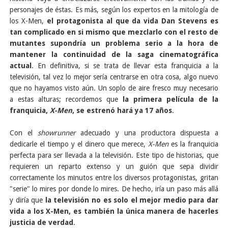
personajes de éstas. Es más, según los expertos en la mitología de
los X-Men,
el protagonista al que da vida Dan Stevens es
tan complicado en si mismo que mezclarlo con el resto de
mutantes supondría un problema serio a la hora de
mantener la continuidad de la saga cinematográfica
actual
. En definitiva, si se trata de llevar esta franquicia a la
televisión, tal vez lo mejor sería centrarse en otra cosa, algo nuevo
que no hayamos visto aún. Un soplo de aire fresco muy necesario
a estas alturas; recordemos que
la primera película de la
franquicia,
X-Men
, se estrenó hará ya 17 años
.
Con el
showrunner
adecuado y una productora dispuesta a
dedicarle el tiempo y el dinero que merece,
X-Men
es la franquicia
perfecta para ser llevada a la televisión. Este tipo de historias, que
requieren un reparto extenso y un guión que sepa dividir
correctamente los minutos entre los diversos protagonistas, gritan
"serie" lo mires por donde lo mires. De hecho, iría un paso más allá
y diría que
la televisión no es solo el mejor medio para dar
vida a los X-Men, es también la única manera de hacerles
justicia de verdad
.