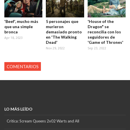
'Beef', mucho más
5 personajes que
'House of the
que una simple
murieron
Dragon" se
bronca
demasiado pronto
reconcilia con los
en 'The Walking
seguidores de
Apr 18, 2023
Dead'
'Game of Thrones'
Nov 29, 2022
Sep 23, 2022
COMENTARIOS
LO MÁS LEÍDO
Crítica: Scream Queens 2x02 Warts and All