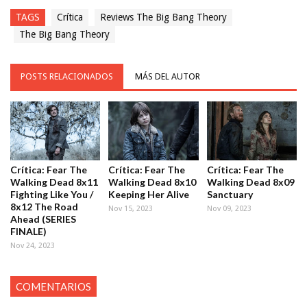
TAGS
Crítica
Reviews The Big Bang Theory
The Big Bang Theory
POSTS RELACIONADOS
MÁS DEL AUTOR
Crítica: Fear The
Crítica: Fear The
Crítica: Fear The
Walking Dead 8x11
Walking Dead 8x10
Walking Dead 8x09
Fighting Like You /
Keeping Her Alive
Sanctuary
8x12 The Road
Nov 15, 2023
Nov 09, 2023
Ahead (SERIES
FINALE)
Nov 24, 2023
COMENTARIOS