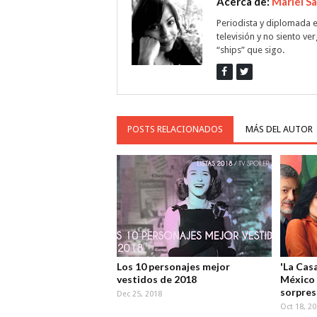
Acerca de:
Mariel S
Periodista y diplomada e
televisión y no siento ve
“ships” que sigo.
POSTS RELACIONADOS
MÁS DEL AUTOR
Los 10 personajes mejor
'La Casa
vestidos de 2018
México 
sorpres
Dec 25, 2018
Oct 18, 2