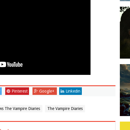
r
Pinterest
Google+
Linkedin
ws The Vampire Diaries
The Vampire Diaries