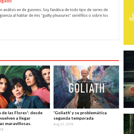
algado
n análisis en de guiones. Soy fanática de todo tipo de series de
rgüenza al hablar de mis "guilty pleasures" seriéfilos o sobre los
 de las Flores': desde
'Goliath' y su problemática
vuelven a llegar
segunda temporada
as maravillosas.
Aug 07, 2018
018