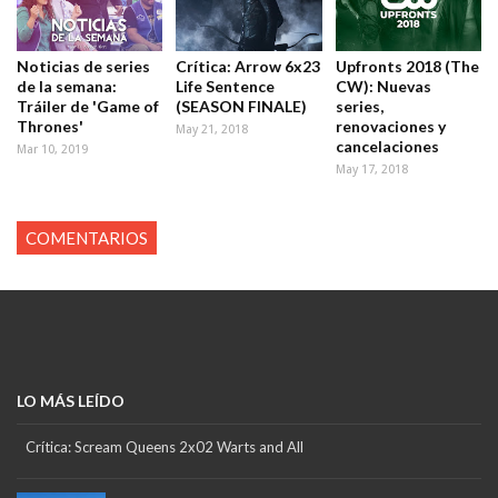
Noticias de series
Crítica: Arrow 6x23
Upfronts 2018 (The
de la semana:
Life Sentence
CW): Nuevas
Tráiler de 'Game of
(SEASON FINALE)
series,
Thrones'
renovaciones y
May 21, 2018
cancelaciones
Mar 10, 2019
May 17, 2018
COMENTARIOS
LO MÁS LEÍDO
Crítica: Scream Queens 2x02 Warts and All