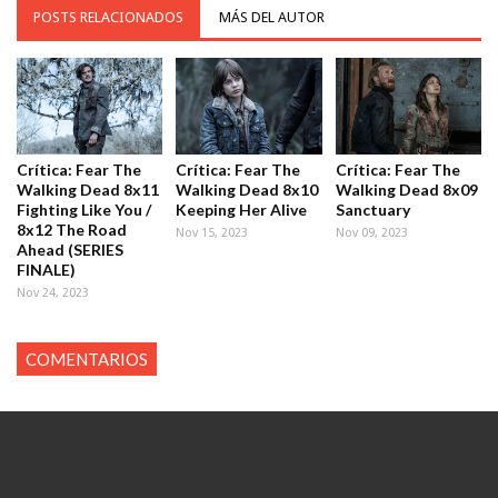
POSTS RELACIONADOS
MÁS DEL AUTOR
Crítica: Fear The
Crítica: Fear The
Crítica: Fear The
Walking Dead 8x11
Walking Dead 8x10
Walking Dead 8x09
Fighting Like You /
Keeping Her Alive
Sanctuary
8x12 The Road
Nov 15, 2023
Nov 09, 2023
Ahead (SERIES
FINALE)
Nov 24, 2023
COMENTARIOS