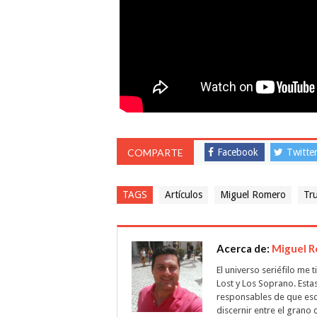
COMPARTE
Facebook
Twitte
TAGS
Artículos
Miguel Romero
Tru
Acerca de:
Miguel 
El universo seriéfilo me
Lost y Los Soprano. Esta
responsables de que escri
discernir entre el grano 