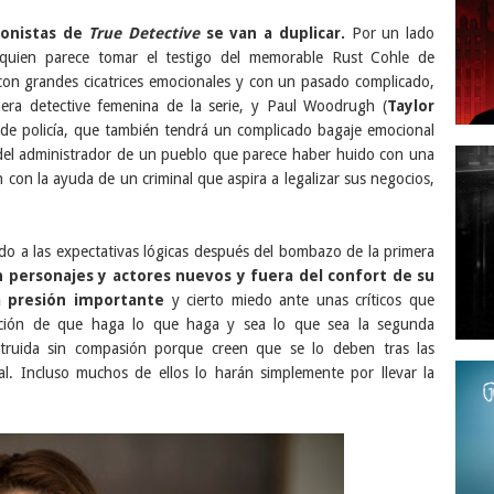
gonistas de
True Detective
se van a duplicar.
Por un lado
 quien parece tomar el testigo del memorable Rust Cohle de
on grandes cicatrices emocionales y con un pasado complicado,
imera detective femenina de la serie, y Paul Woodrugh (
Taylor
e de policía, que también tendrá un complicado bagaje emocional
n del administrador de un pueblo que parece haber huido con una
 con la ayuda de un criminal que aspira a legalizar sus negocios,
do a las expectativas lógicas después del bombazo de la primera
n personajes y actores nuevos y fuera del confort de su
a presión importante
y cierto miedo ante unas críticos que
ación de que haga lo que haga y sea lo que sea la segunda
ruida sin compasión porque creen que se lo deben tras las
inal. Incluso muchos de ellos lo harán simplemente por llevar la