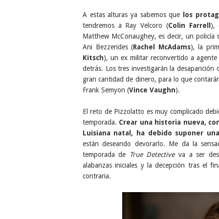
A estas alturas ya sabemos que
los prota
tendremos a Ray Velcoro (
Colin Farrell
),
Matthew McConaughey, es decir, un policía c
Ani Bezzerides (
Rachel McAdams
), la pr
Kitsch
), un ex militar reconvertido a agent
detrás. Los tres investigarán la desaparició
gran cantidad de dinero, para lo que contarán
Frank Semyon (
Vince Vaughn
).
El reto de Pizzolatto es muy complicado debi
temporada.
Crear una historia nueva, co
Luisiana natal, ha debido suponer un
están deseando devorarlo. Me da la sens
temporada de
True Detective
va a ser dest
alabanzas iniciales y la decepción tras el f
contraria.