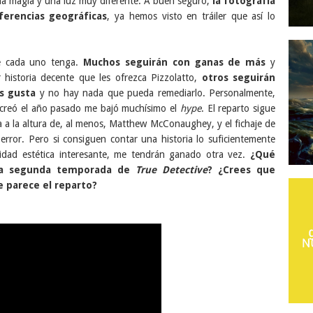
na magia y una luz muy diferente. A buen seguro,
la fotografía
iferencias geográficas
, ya hemos visto en tráiler que así lo
ue cada uno tenga.
Muchos seguirán con ganas de más
y
 historia decente que les ofrezca Pizzolatto,
otros seguirán
s gusta
y no hay nada que pueda remediarlo. Personalmente,
 creó el año pasado me bajó muchísimo el
hype
. El reparto sigue
 a la altura de, al menos, Matthew McConaughey, y el fichaje de
rror. Pero si consiguen contar una historia lo suficientemente
lidad estética interesante, me tendrán ganado otra vez.
¿Qué
 la segunda temporada de
True Detective
? ¿Crees que
e parece el reparto?