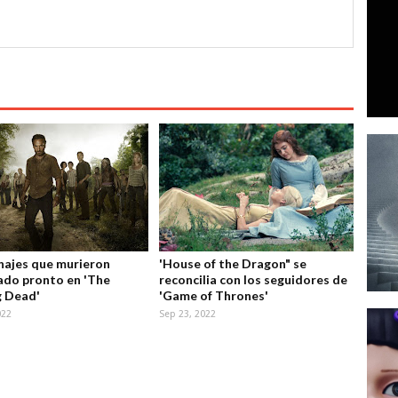
najes que murieron
'House of the Dragon" se
do pronto en 'The
reconcilia con los seguidores de
g Dead'
'Game of Thrones'
022
Sep 23, 2022