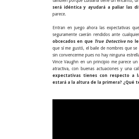
también porque Luisiana tiene un encanto, u
será idéntica y ayudará a paliar las d
parece.
Entran en juego ahora las expectativas q
seguramente caerán rendidos ante cualquier
obcecados en que
True Detective
no le
que sí me gustó, el baile de nombres que se
sin convencerme pues no hay ninguna estrella
Vince Vaughn en un principio me parece un e
atractiva, con buenas actuaciones y una ca
expectativas tienes con respecto a
estará a la altura de la primera? ¿Qué t