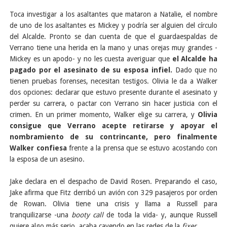
Toca investigar a los asaltantes que mataron a Natalie, el nombre
de uno de los asaltantes es Mickey y podría ser alguien del círculo
del Alcalde. Pronto se dan cuenta de que el guardaespaldas de
Verrano tiene una herida en la mano y unas orejas muy grandes -
Mickey es un apodo- y no les cuesta averiguar que
el Alcalde ha
pagado por el asesinato de su esposa infiel.
Dado que no
tienen pruebas forenses, necesitan testigos. Olivia le da a Walker
dos opciones: declarar que estuvo presente durante el asesinato y
perder su carrera, o pactar con Verrano sin hacer justicia con el
crimen. En un primer momento, Walker elige su carrera, y
Olivia
consigue que Verrano acepte retirarse y apoyar el
nombramiento de su contrincante, pero finalmente
Walker confiesa
frente a la prensa que se estuvo acostando con
la esposa de un asesino.
Jake declara en el despacho de David Rosen. Preparando el caso,
Jake afirma que Fitz derribó un avión con 329 pasajeros por orden
de Rowan. Olivia tiene una crisis y llama a Russell para
tranquilizarse -una
booty call
de toda la vida- y, aunque Russell
quiere algo más serio, acaba cayendo en las redes de la
fixer
.