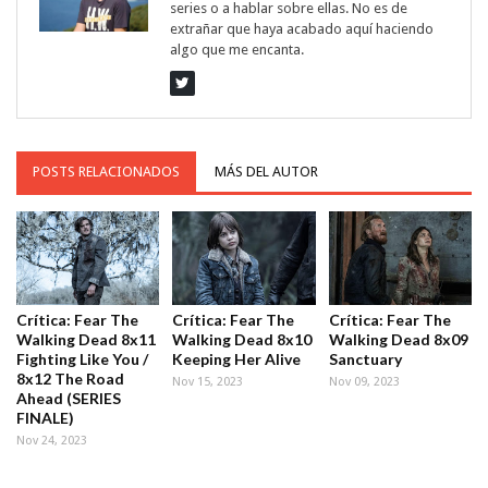
series o a hablar sobre ellas. No es de
extrañar que haya acabado aquí haciendo
algo que me encanta.
POSTS RELACIONADOS
MÁS DEL AUTOR
Crítica: Fear The
Crítica: Fear The
Crítica: Fear The
Walking Dead 8x11
Walking Dead 8x10
Walking Dead 8x09
Fighting Like You /
Keeping Her Alive
Sanctuary
8x12 The Road
Nov 15, 2023
Nov 09, 2023
Ahead (SERIES
FINALE)
Nov 24, 2023