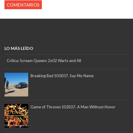
COMENTARIOS
LO MÁS LEÍDO
Crítica: Scream Queens 2x02 Warts and All
Breaking Bad S05E07. Say My Name
Game of Thrones S02E07. A Man Without Honor