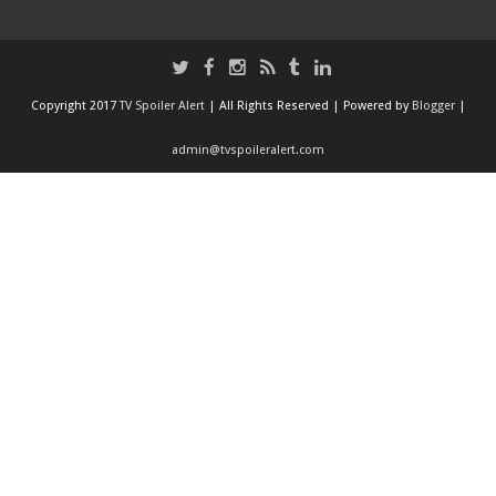
Copyright 2017
TV Spoiler Alert
| All Rights Reserved | Powered by
Blogger
|
admin@tvspoileralert.com