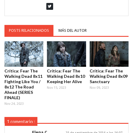
POSTS RELACIONADOS
MÁS DEL AUTOR
Crítica: Fear The
Crítica: Fear The
Crítica: Fear The
Walking Dead 8x11
Walking Dead 8x10
Walking Dead 8x09
Fighting Like You /
Keeping Her Alive
Sanctuary
8x12 The Road
Nov 15, 2023
Nov 09, 2023
Ahead (SERIES
FINALE)
Nov 24, 2023
1 comentario :
Elena C
25 de septiembre de 2014 a las 16:07