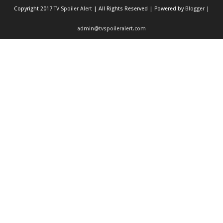
Copyright 2017
TV Spoiler Alert
| All Rights Reserved | Powered by
Blogger
|
admin@tvspoileralert.com