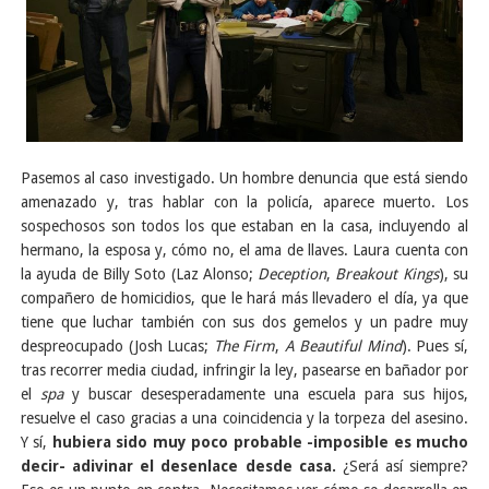
Pasemos al caso investigado. Un hombre denuncia que está siendo
amenazado y, tras hablar con la policía, aparece muerto. Los
sospechosos son todos los que estaban en la casa, incluyendo al
hermano, la esposa y, cómo no, el ama de llaves. Laura cuenta con
la ayuda de Billy Soto (Laz Alonso;
Deception
,
Breakout Kings
), su
compañero de homicidios, que le hará más llevadero el día, ya que
tiene que luchar también con sus dos gemelos y un padre muy
despreocupado (Josh Lucas;
The Firm
,
A Beautiful Mind
). Pues sí,
tras recorrer media ciudad, infringir la ley, pasearse en bañador por
el
spa
y buscar desesperadamente una escuela para sus hijos,
resuelve el caso gracias a una coincidencia y la torpeza del asesino.
Y sí,
hubiera sido muy poco probable -imposible es mucho
decir- adivinar el desenlace desde casa.
¿Será así siempre?