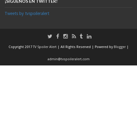
¡SÍGUENOS EN TWITTER!
Tweets by tvspoileralert
Copyright 2017
TV Spoiler Alert
| All Rights Reserved | Powered by
Blogger
|
admin@tvspoileralert.com