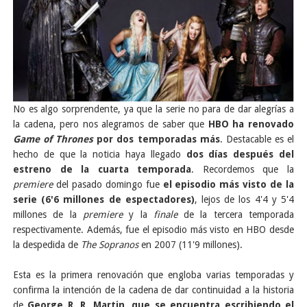
No es algo sorprendente, ya que la serie no para de dar alegrías a
la cadena, pero nos alegramos de saber que
HBO ha renovado
Game of Thrones
por dos temporadas más
. Destacable es el
hecho de que la noticia haya llegado
dos días después del
estreno de la cuarta temporada
. Recordemos que la
premiere
del pasado domingo fue
el episodio más visto de la
serie (6'6 millones de espectadores)
, lejos de los 4'4 y 5'4
millones de la
premiere
y la
finale
de la tercera temporada
respectivamente. Además, fue el episodio más visto en HBO desde
la despedida de
The Sopranos
en 2007 (11'9 millones).
Esta es la primera renovación que engloba varias temporadas y
confirma la intención de la cadena de dar continuidad a la historia
de
George R. R. Martin, que se encuentra escribiendo el