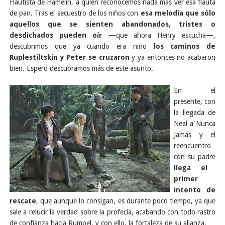
Flautista de Hamelín, a quien reconocemos nada más ver esa flauta
de pan. Tras el secuestro de los niños con
esa melodía que sólo
aquellos que se sienten abandonados, tristes o
desdichados pueden oír
—que ahora Henry escucha—,
descubrimos que ya cuando era niño
los caminos de
Ruplestiltskin y Peter se cruzaron
y ya entonces no acabaron
bien. Espero descubramos más de este asunto.
En el
presente, con
la llegada de
Neal a Nunca
Jamás y el
reencuentro
con su padre
llega el
primer
intento de
rescate
, que aunque lo consigan, es durante poco tiempo, ya que
sale a relucir la verdad sobre la profecía, acabando con todo rastro
de confianza hacia Rumpel, y con ello, la fortaleza de su alianza.