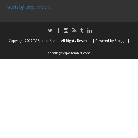
Tweets by tvspoileralert
Copyright 2017
TV Spoiler Alert
| All Rights Reserved | Powered by
Blogger
|
admin@tvspoileralert.com