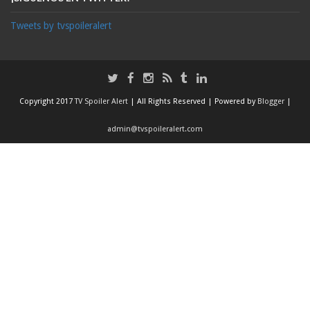
Tweets by tvspoileralert
Copyright 2017
TV Spoiler Alert
| All Rights Reserved | Powered by
Blogger
|
admin@tvspoileralert.com