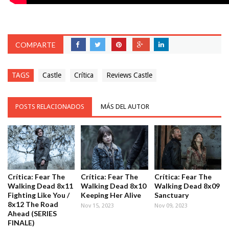
COMPARTE
TAGS
Castle
Crítica
Reviews Castle
POSTS RELACIONADOS
MÁS DEL AUTOR
Crítica: Fear The
Crítica: Fear The
Crítica: Fear The
Walking Dead 8x11
Walking Dead 8x10
Walking Dead 8x09
Fighting Like You /
Keeping Her Alive
Sanctuary
8x12 The Road
Nov 15, 2023
Nov 09, 2023
Ahead (SERIES
FINALE)