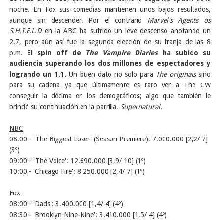
noche. En Fox sus comedias mantienen unos bajos resultados,
aunque sin descender. Por el contrario
Marvel's Agents os
S.H.I.E.L.D
en la ABC ha sufrido un leve descenso anotando un
2.7, pero aún así fue la segunda elección de su franja de las 8
p.m.
El spin off de
The Vampire Diaries
ha subido su
audiencia superando los dos millones de espectadores y
logrando un 1.1.
Un buen dato no solo para
The originals
sino
para su cadena ya que últimamente es raro ver a The CW
conseguir la décima en los demográfico
s
; algo que también le
brindó su continuación en la parrilla,
Supernatural.
NBC
08:00 - 'The Biggest Loser' (Season Premiere): 7.000.000 [2,2/ 7]
(3º)
09:00 - 'The Voice': 12.690.000 [3,9/ 10] (1º)
10:00 - 'Chicago Fire': 8.250.000 [2,4/ 7] (1º)
Fox
08:00 - 'Dads': 3.400.000 [1,4/ 4] (4º)
08:30 - 'Brooklyn Nine-Nine': 3.410.000 [1,5/ 4] (4º)