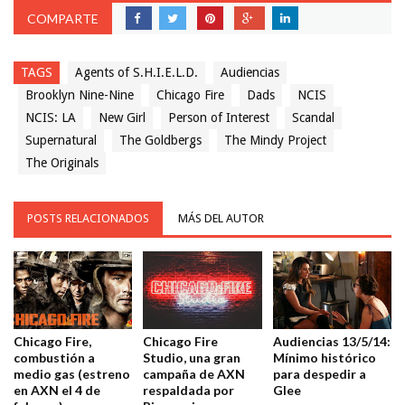
COMPARTE
TAGS
Agents of S.H.I.E.L.D.
Audiencias
Brooklyn Nine-Nine
Chicago Fire
Dads
NCIS
NCIS: LA
New Girl
Person of Interest
Scandal
Supernatural
The Goldbergs
The Mindy Project
The Originals
POSTS RELACIONADOS
MÁS DEL AUTOR
Chicago Fire,
Chicago Fire
Audiencias 13/5/14:
combustión a
Studio, una gran
Mínimo histórico
medio gas (estreno
campaña de AXN
para despedir a
en AXN el 4 de
respaldada por
Glee