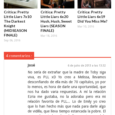
Crítica: Pretty
Crítica: Pretty
Crítica: Pretty
Little Liars 7x10
Little Liars 6x20
Little Liars 6x19
The Darkest
Hush, Hush, Sweet
Did You Miss Me?
Knight
Liars (SEASON
Mar 10, 2016
(MIDSEASON
FINALE)
FINALE)
Mar 18, 2016
Sep 06, 2016
4 comentarios :
José
6 de julio de 2013 a las 13:32
No sería de extrañar que la madre de Toby siga
viva, es PLL xD Yo creo a Melissa, llevamos
desconfiando de ella más de 70 capítulos, yo por
lo menos, es hora de darle una oportunidad, que
nos ha dado varia respuestas. A mí la relación
Ezria me gustaba, no la adoraba pero era mi
relación favorita de PLL... Lo de Emily yo creo
que lo han hecho más que nada para darle algo
de vidilla, que lleva tiempo estancada la pobre. El