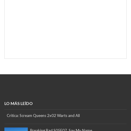
LO MÁS LEÍDO
Crítica: Scream Queens 2x02 Warts and All
Breaking Bad S05E07. Say My Name