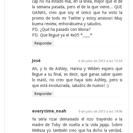
cap no ha estado mal, en la línea, mejor que el de
la semana pasada, pero el de la que viene... QUE
GANAS, creo que soy el único que ha visto la
promo de todo mi Twitter y estoy ansioso! Muy
buena review, enhorabuena y saludos.
PD. ¿Qué ha pasado con Mona?
PD. Que llegue ya el 4x05 *____*
Responder
José
6 de julio de 2013 a las 13:34
Ah, y lo de Ashley, Hanna y Wilden espero que
llegue a su final, es decir, que ganas saber quien
lo mató, no creo que haya sido Ashley, pero si
que está involucrada, saludos de nuevo! :)
Responder
everytime_noah
9 de julio de 2013 a las 19:06
Ya sería rizar demasiado el rizo trayendo a la
madre de Toby de vuelta a la vida jajaja. Sobre
Melissa yo también creo que ha dicho la verdad,