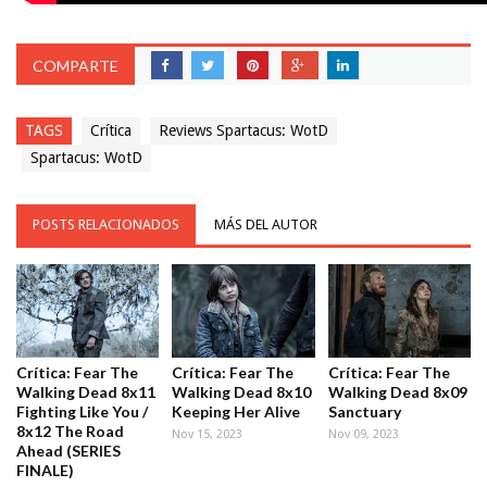
COMPARTE
TAGS
Crítica
Reviews Spartacus: WotD
Spartacus: WotD
POSTS RELACIONADOS
MÁS DEL AUTOR
Crítica: Fear The
Crítica: Fear The
Crítica: Fear The
Walking Dead 8x11
Walking Dead 8x10
Walking Dead 8x09
Fighting Like You /
Keeping Her Alive
Sanctuary
8x12 The Road
Nov 15, 2023
Nov 09, 2023
Ahead (SERIES
FINALE)