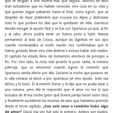
que se dirigían a una muerte más que segura. Muchos de ellos
eran luchadores que no habían conocido otra cosa en su vida y
que querían seguir peleando hasta el final, como Agron, que se
despidió de Nasir pidiéndole que cruzase los Alpes y disfrutase
todo lo que pudiera los días que le quedasen de vida. Gannicus
decidió escoger la opción fácil y se fue con Spartacus ya que, al fin
y al cabo, ahora podría tener un futuro junto a Sybil. Naevia
permaneció al lado de Crixus, aunque las lágrimas en sus ojos
cuando contemplaba al recién nacido nos confirmaban que le
habría gustado llevar otra vida distinta e incluso haber sido madre.
El capítulo ha estado lleno de momentos emotivos de principio a
fin. Por otro lado, la nota más picante la puso Laeta, la romana
pelirroja, que se emocionó cuando Agron le comentó que
Spartacus sentía afecto por ella. Durante la noche que pasaron en
la villa romana se lanzó a por Spartacus (el vino ayudó, todo sea
dicho) y le besó. Él la intentó frenar y le dijo que no podía amar a
una romana, pero ella le respondió que el amor no era lo que
buscaba de él esa noche (pero qué buena pareja hacen estos dos)
y finalmente sucedieron las escenas de sexo que habíamos previsto
desde el tercer capítulo.
¿Fue solo sexo o también hubo algo
de amor?
Quizá esa vez fue solo lo primero. Ambos son viudos,