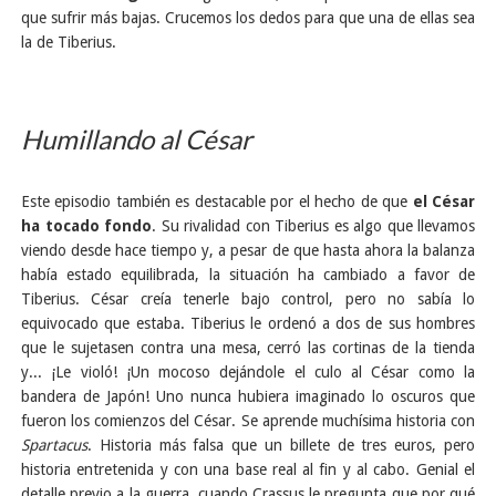
que sufrir más bajas. Crucemos los dedos para que una de ellas sea
la de Tiberius.
Humillando al César
Este episodio también es destacable por el hecho de que
el César
ha tocado fondo
. Su rivalidad con Tiberius es algo que llevamos
viendo desde hace tiempo y, a pesar de que hasta ahora la balanza
había estado equilibrada, la situación ha cambiado a favor de
Tiberius. César creía tenerle bajo control, pero no sabía lo
equivocado que estaba. Tiberius le ordenó a dos de sus hombres
que le sujetasen contra una mesa, cerró las cortinas de la tienda
y... ¡Le violó! ¡Un mocoso dejándole el culo al César como la
bandera de Japón! Uno nunca hubiera imaginado lo oscuros que
fueron los comienzos del César. Se aprende muchísima historia con
Spartacus
. Historia más falsa que un billete de tres euros, pero
historia entretenida y con una base real al fin y al cabo. Genial el
detalle previo a la guerra, cuando Crassus le pregunta que por qué