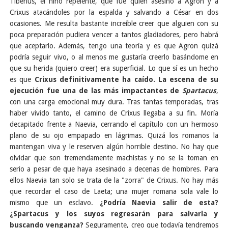
Tiberius, el niño repelente, que fue quien asesinó a Agron y a
Crixus atacándoles por la espalda y salvando a César en dos
ocasiones. Me resulta bastante increíble creer que alguien con su
poca preparación pudiera vencer a tantos gladiadores, pero habrá
que aceptarlo. Además, tengo una teoría y es que Agron quizá
podría seguir vivo, o al menos me gustaría creerlo basándome en
que su herida (quiero creer) era superficial. Lo que sí es un hecho
es que
Crixus definitivamente ha caído. La escena de su
ejecución fue una de las más impactantes de
Spartacus
,
con una carga emocional muy dura. Tras tantas temporadas, tras
haber vivido tanto, el camino de Crixus llegaba a su fin. Moría
decapitado frente a Naevia, cerrando el capítulo con un hermoso
plano de su ojo empapado en lágrimas. Quizá los romanos la
mantengan viva y le reserven algún horrible destino. No hay que
olvidar que son tremendamente machistas y no se la toman en
serio a pesar de que haya asesinado a decenas de hombres. Para
ellos Naevia tan solo se trata de la "zorra" de Crixus. No hay más
que recordar el caso de Laeta; una mujer romana sola vale lo
mismo que un esclavo.
¿Podría Naevia salir de esta?
¿Spartacus y los suyos regresarán para salvarla y
buscando venganza?
Seguramente, creo que todavía tendremos