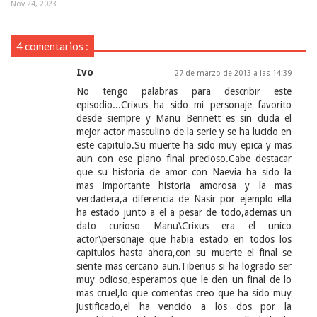
Nov 24, 2023
4 comentarios :
Ivo
27 de marzo de 2013 a las 14:39
No tengo palabras para describir este
episodio...Crixus ha sido mi personaje favorito
desde siempre y Manu Bennett es sin duda el
mejor actor masculino de la serie y se ha lucido en
este capitulo.Su muerte ha sido muy epica y mas
aun con ese plano final precioso.Cabe destacar
que su historia de amor con Naevia ha sido la
mas importante historia amorosa y la mas
verdadera,a diferencia de Nasir por ejemplo ella
ha estado junto a el a pesar de todo,ademas un
dato curioso Manu\Crixus era el unico
actor\personaje que habia estado en todos los
capitulos hasta ahora,con su muerte el final se
siente mas cercano aun.Tiberius si ha logrado ser
muy odioso,esperamos que le den un final de lo
mas cruel,lo que comentas creo que ha sido muy
justificado,el ha vencido a los dos por la