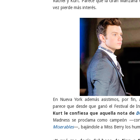
Rachel y Kurt. Parece que la Gran Manzana v
vez pierde más interés.
En Nueva York además asistimos, por fin,
parece que desde que ganó el Festival de In
Kurt le confiesa que aquella nota de
D
Madness se proclama como campeón —con l
Miserables
—, bajándole a Miss Berry los hu