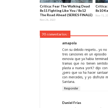
Crítica: Fear The Walking Dead
Crítica
8x11 Fighting Like You / 8x12
8x10 Ke
The Road Ahead (SERIES FINALE)
Nov 15, 2
Nov 24, 2023
20 comentarios :
amapola
Con su debido respeto.. yo n
tres canciones en un episodio
exnovia que ya habia terminad
tramas que no tienen sentido¡
plasta a nueva yorK? dijo co
¿pero que va ha hacer santaan
con mercedes, y yo disfrute m
Santana.
Responder
Daniel Frías