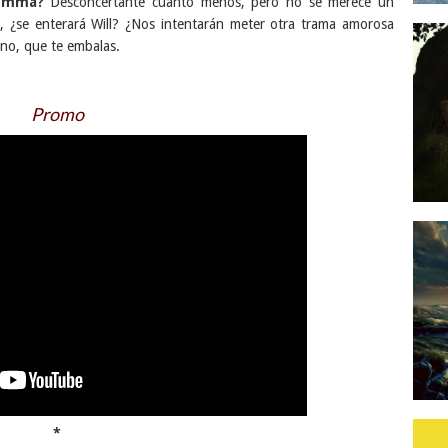
a Emma?
Desconcertante cuanto menos, pero no se merece un
r, ¿se enterará Will? ¿Nos intentarán meter otra trama amorosa
no, que te embalas.
Promo
*