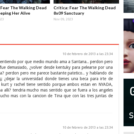
: Fear The Walking Dead
Crítica: Fear The Walking Dead
eping Her Alive
8x09 Sanctuary
023
Nov 09, 2023
10 de febrero de 2013 a las 23:34
o entiendo por que medio mundo ama a Santana.. perdon pero
 fue demasiado, ¿volver desde kentuky para pelearse por una
a? perdon pero me parece bastante patetico.. y hablando de
¡ ¿dejar la universidad donde tienes una beca para irte de
n kurt y rachel tiene sentido porque ambos estan en NYADA,
a alli? tendria mucho mas sentido que se fuera a los angeles
ucho mas con la cancion de Tina que con las tres juntas de
10 de febrero de 2013 a las 23:34