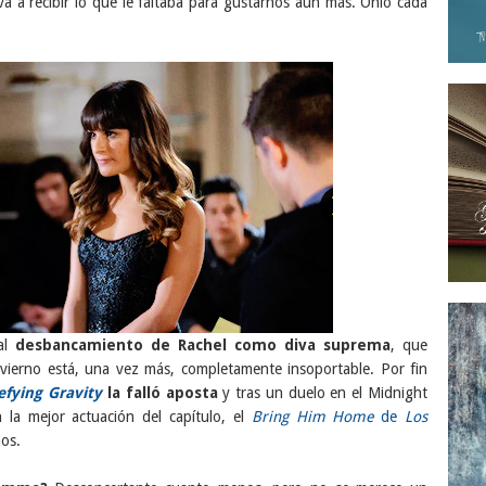
a a recibir lo que le faltaba para gustarnos aún más. Ohio cada
 al
desbancamiento de Rachel como diva suprema
, que
vierno está, una vez más, completamente insoportable. Por fin
efying Gravity
la falló aposta
y tras un duelo en el Midnight
a mejor actuación del capítulo, el
Bring Him Home
de
Los
mos.