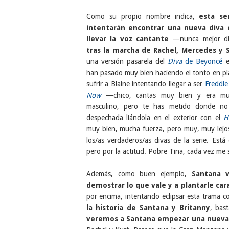
Como su propio nombre indica,
esta se
intentarán encontrar una nueva diva
llevar la voz cantante
—nunca mejor di
tras la marcha de Rachel, Mercedes y 
una versión pasarela del
Diva
de Beyoncé
e
han pasado muy bien haciendo el tonto en p
sufrir a Blaine intentando llegar a ser
Freddi
Now
—chico, cantas muy bien y era mu
masculino, pero te has metido donde n
despechada liándola en el exterior con el
H
muy bien, mucha fuerza, pero muy, muy lejos
los/as verdaderos/as divas de la serie. Está
pero por la actitud. Pobre Tina, cada vez me
Además, como buen ejemplo,
Santana 
demostrar lo que vale y a plantarle car
por encima, intentando eclipsar esta trama 
la historia de Santana y Britanny
, bas
veremos a Santana empezar una nueva 