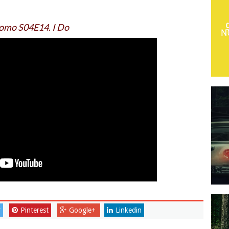
omo S04E14. I Do
r
Pinterest
Google+
Linkedin