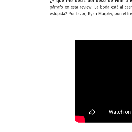
¿Y qué me decís del beso de Finn 
párrafo en esta review. La boda está al cae
estúpida? Por favor, Ryan Murphy, pon el fre