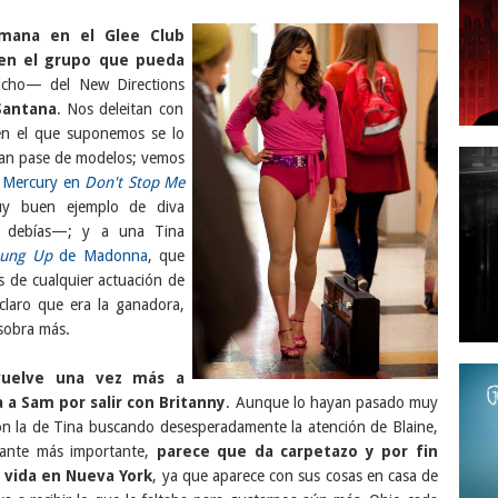
mana en el Glee Club
 en el grupo que pueda
cho— del New Directions
Santana
. Nos deleitan con
n el que suponemos se lo
lan pase de modelos; vemos
e Mercury en
Don't Stop Me
y buen ejemplo de diva
o debías—; y a una Tina
ung Up
de Madonna
, que
 de cualquier actuación de
 claro que era la ganadora,
 sobra más.
vuelve una vez más a
a a Sam por salir con Britanny
. Aunque lo hayan pasado muy
con la de Tina buscando desesperadamente la atención de Blaine,
tante más importante,
parece que da carpetazo y por fin
vida en Nueva York
, ya que aparece con sus cosas en casa de