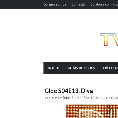
Quiénes somos
Contacto
Colabora con nos
INICIO
GUÍAS DE SERIES
CRÍTICA
Glee S04E13. Diva
Sonia Martínez
10 de febrero de 2013
17:3