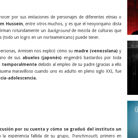
ocer por sus imitaciones de personajes de diferentes etnias o
am Hussein
, entre otros muchos, y es que el neoyorquino dista
afirman rotundamente un
background
de mezcla de culturas que
s (todo un logro en un norteamericano) puede tener.
personas, Armisen nos explicó cómo su
madre (venezolana)
y
uno de sus
abuelos (japonés)
engendró bastardos por toda
il temporalmente
debido al empleo de su padre (gracias a ello
uena maravilloso cuando uno es adulto en pleno siglo XXI, fue
cia-adolescencia.
cusión por su cuenta y cómo se graduó del instituto un
 la experiencia fallida de su grupo,
Trenchmouth
, primero en