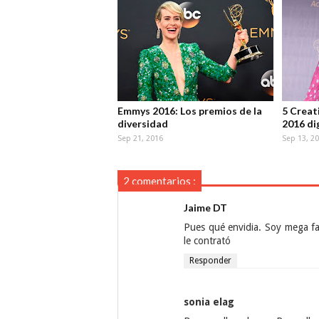
Emmys 2016: Los premios de la
5 Creat
diversidad
2016 di
Sep 21, 2016
Sep 13, 2
2 comentarios :
Jaime DT
Pues qué envidia. Soy mega fa
le contrató
Responder
sonia elag