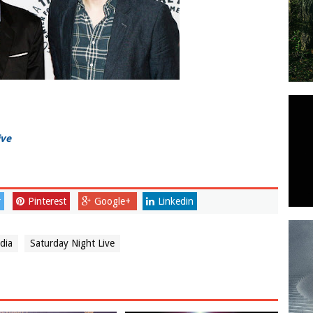
ive
r
Pinterest
Google+
Linkedin
dia
Saturday Night Live