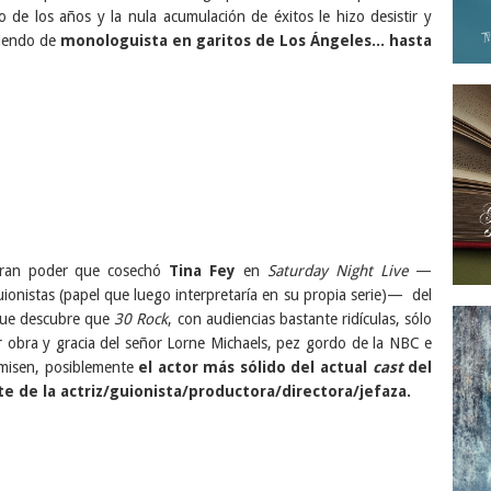
 de los años y la nula acumulación de éxitos le hizo desistir y
ciendo de
monologuista en garitos de Los Ángeles... hasta
gran poder que cosechó
Tina Fey
en
Saturday Night Live
—
uionistas (papel que luego interpretaría en su propia serie)— del
que descubre que
30 Rock
, con audiencias bastante ridículas, sólo
 obra y gracia del señor Lorne Michaels, pez gordo de la NBC e
rmisen, posiblemente
el actor más sólido del actual
cast
del
te de la actriz/guionista/productora/directora/jefaza.