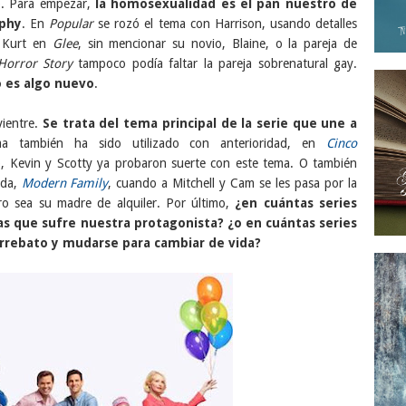
o. Para empezar,
la homosexualidad es el pan nuestro de
rphy
. En
Popular
se rozó el tema con Harrison, usando detalles
e Kurt en
Glee
, sin mencionar su novio, Blaine, o la pareja de
Horror Story
tampoco podía faltar la pareja sobrenatural gay.
 es algo nuevo
.
vientre.
Se trata del tema principal de la serie que une a
ma también ha sido utilizado con anterioridad, en
Cinco
o, Kevin y Scotty ya probaron suerte con este tema. O también
oda,
Modern Family
, cuando a Mitchell y Cam se les pasa por la
ro sea su madre de alquiler. Por último,
¿en cuántas series
s que sufre nuestra protagonista? ¿o en cuántas series
arrebato y mudarse para cambiar de vida?