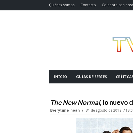
Quiénes somos
Contacto
Colabora con nos
INICIO
GUÍAS DE SERIES
CRÍTICA
The New Normal
, lo nuevo
Everytime_noah
31 de agosto de 2012
19:0