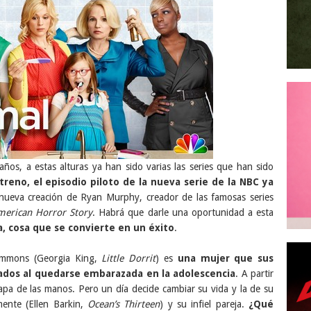
ños, a estas alturas ya han sido varias las series que han sido
reno, el episodio piloto de la nueva serie de la NBC ya
nueva creación de Ryan Murphy, creador de las famosas series
erican Horror Story
. Habrá que darle una oportunidad a esta
, cosa que se convierte en un éxito
.
lemmons (Georgia King,
Little Dorrit
) es
una mujer que sus
ados al quedarse embarazada en la adolescencia
. A partir
capa de las manos. Pero un día decide cambiar su vida y la de su
ente (Ellen Barkin,
Ocean’s Thirteen
) y su infiel pareja.
¿Qué