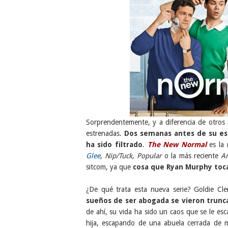
Sorprendentemente, y a diferencia de otros a
estrenadas.
Dos semanas antes de su est
ha sido filtrado
.
The New Normal
es la 
Glee
,
Nip/Tuck
,
Popular
o la más reciente
Am
sitcom, ya que
cosa que Ryan Murphy toca
¿De qué trata esta nueva serie? Goldie C
sueños de ser abogada se vieron trunc
de ahí, su vida ha sido un caos que se le es
hija, escapando de una abuela cerrada de m