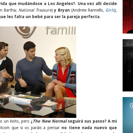
da que mudándose a Los Angeles?. Una vez allí decide
in Bartha;
National Treasure
)
y Bryan
(Andrew Rannells,
Girls
),
ue les falta un bebé para ser la pareja perfecta
.
o un éxito, pero
¿
The New Normal
seguirá sus pasos? A mi
sitcom que si os paráis a pensar
no tiene nada nuevo que