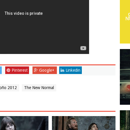
r
Pinterest
Google+
Linkedin
toño 2012
The New Normal