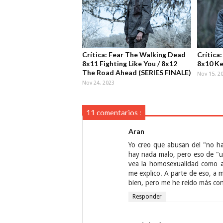
Crítica: Fear The Walking Dead
Crítica
8x11 Fighting Like You / 8x12
8x10 Ke
The Road Ahead (SERIES FINALE)
Nov 15, 2
Nov 24, 2023
11 comentarios :
Aran
Yo creo que abusan del "no ha
hay nada malo, pero eso de "un
vea la homosexualidad como al
me explico. A parte de eso, a 
bien, pero me he reído más con
Responder