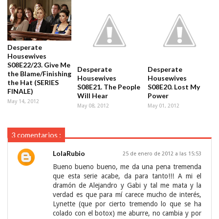
Desperate
Housewives
S08E22/23. Give Me
Desperate
Desperate
the Blame/Finishing
Housewives
Housewives
the Hat (SERIES
S08E21. The People
S08E20. Lost My
FINALE)
Will Hear
Power
May 14, 2012
May 08, 2012
May 01, 2012
3 comentarios :
LolaRubio
25 de enero de 2012 a las 15:53
Bueno bueno bueno, me da una pena tremenda
que esta serie acabe, da para tanto!!! A mi el
dramón de Alejandro y Gabi y tal me mata y la
verdad es que para mí carece mucho de interés,
Lynette (que por cierto tremendo lo que se ha
colado con el botox) me aburre, no cambia y por