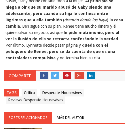
Susan, Gaby decide contarle todo a la mujer.
Al principio se
niega a oír que su marido abusó de Gaby siendo una
adolescente, pero cuando su hija le confiesa entre
lágrimas que a ella también
(
dramón donde los haya
)
la cosa
cambia
. Ben sigue con su plan, Renee tiene mucho dinero y él
quiere salvar su negocio, así que
le pide matrimonio, pero al
ver la ilusión de ella se retracta confesándole la verdad
.
Por último, Lynnette decide pasar página y
queda con el
peluquero de Renee, pero se da cuenta de que es una
controladora compulsiva
y no termina bien su cita.
COMPARTE
TAGS
Crítica
Desperate Housewives
Reviews Desperate Housewives
POSTS RELACIONADOS
MÁS DEL AUTOR