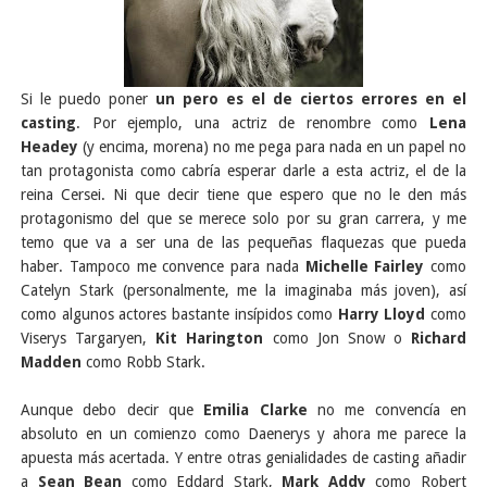
Si le puedo poner
un pero es el de ciertos errores en el
casting
. Por ejemplo, una actriz de renombre como
Lena
Headey
(y encima, morena) no me pega para nada en un papel no
tan protagonista como cabría esperar darle a esta actriz, el de la
reina Cersei. Ni que decir tiene que espero que no le den más
protagonismo del que se merece solo por su gran carrera, y me
temo que va a ser una de las pequeñas flaquezas que pueda
haber. Tampoco me convence para nada
Michelle Fairley
como
Catelyn Stark (personalmente, me la imaginaba más joven), así
como algunos actores bastante insípidos como
Harry Lloyd
como
Viserys Targaryen,
Kit Harington
como Jon Snow o
Richard
Madden
como Robb Stark.
Aunque debo decir que
Emilia Clarke
no me convencía en
absoluto en un comienzo como Daenerys y ahora me parece la
apuesta más acertada. Y entre otras genialidades de casting añadir
a
Sean Bean
como Eddard Stark,
Mark Addy
como Robert