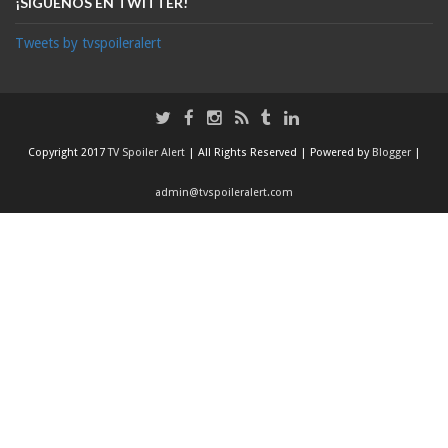
¡SÍGUENOS EN TWITTER!
Tweets by tvspoileralert
Copyright 2017
TV Spoiler Alert
| All Rights Reserved | Powered by
Blogger
|
admin@tvspoileralert.com