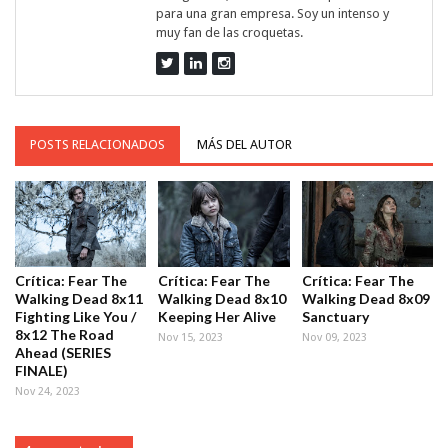
para una gran empresa. Soy un intenso y
muy fan de las croquetas.
POSTS RELACIONADOS
MÁS DEL AUTOR
Crítica: Fear The
Crítica: Fear The
Crítica: Fear The
Walking Dead 8x11
Walking Dead 8x10
Walking Dead 8x09
Fighting Like You /
Keeping Her Alive
Sanctuary
8x12 The Road
Nov 15, 2023
Nov 09, 2023
Ahead (SERIES
FINALE)
Nov 24, 2023