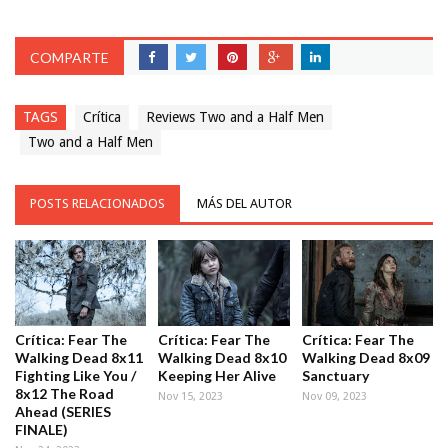
COMPARTE
TAGS
Crítica
Reviews Two and a Half Men
Two and a Half Men
POSTS RELACIONADOS
MÁS DEL AUTOR
Crítica: Fear The
Crítica: Fear The
Crítica: Fear The
Walking Dead 8x11
Walking Dead 8x10
Walking Dead 8x09
Fighting Like You /
Keeping Her Alive
Sanctuary
8x12 The Road
Nov 15, 2023
Nov 09, 2023
Ahead (SERIES
FINALE)