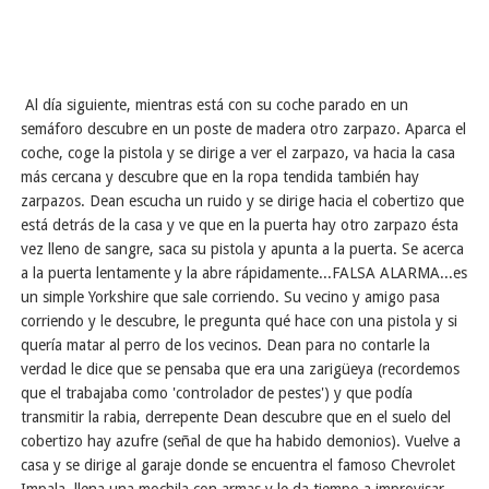
Al día siguiente, mientras está con su coche parado en un
semáforo descubre en un poste de madera otro zarpazo. Aparca el
coche, coge la pistola y se dirige a ver el zarpazo, va hacia la casa
más cercana y descubre que en la ropa tendida también hay
zarpazos. Dean escucha un ruido y se dirige hacia el cobertizo que
está detrás de la casa y ve que en la puerta hay otro zarpazo ésta
vez lleno de sangre, saca su pistola y apunta a la puerta. Se acerca
a la puerta lentamente y la abre rápidamente...FALSA ALARMA...es
un simple Yorkshire que sale corriendo. Su vecino y amigo pasa
corriendo y le descubre, le pregunta qué hace con una pistola y si
quería matar al perro de los vecinos. Dean para no contarle la
verdad le dice que se pensaba que era una zarigüeya (recordemos
que el trabajaba como 'controlador de pestes') y que podía
transmitir la rabia, derrepente Dean descubre que en el suelo del
cobertizo hay azufre (señal de que ha habido demonios). Vuelve a
casa y se dirige al garaje donde se encuentra el famoso Chevrolet