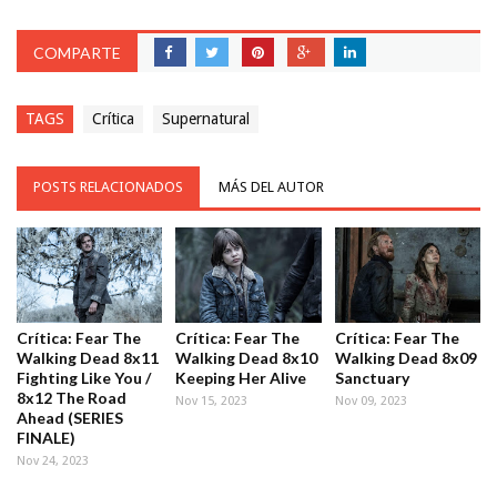
COMPARTE
TAGS
Crítica
Supernatural
POSTS RELACIONADOS
MÁS DEL AUTOR
Crítica: Fear The
Crítica: Fear The
Crítica: Fear The
Walking Dead 8x11
Walking Dead 8x10
Walking Dead 8x09
Fighting Like You /
Keeping Her Alive
Sanctuary
8x12 The Road
Nov 15, 2023
Nov 09, 2023
Ahead (SERIES
FINALE)
Nov 24, 2023