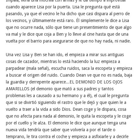
Impala, llena una mochila con armas y le da tiempo a improvisar
cuando aparece Lisa por la puerta. Lisa le pregunta qué está
pasando, ya que el vecino le ha dicho que casi dispara al perro de
los vecinos, y últimamente está raro. Él simplemente le dice a Lisa
que no ocurre nada, sólo que tiene un presentimiento de que algo
va mal y le dice que coja a Ben y lo lleve al cine hasta que de una
vuelta por el barrio para asegurarse de que no hay nada, ni nadie.
Una vez Lisa y Ben se han ido, el empieza a mirar sus antiguas
cosas de cazador, mientras lo está haciendo la luz empieza a
parpadear (mala señal), escucha ruidos, saca la escopeta y empieza
a buscar el origen del ruido. Cuando Dean ve que no es nada, baja
la guardia y derrepente aparece...EL DEMONIO DE LOS OJOS
AMARILLOS (el demonio que mató a sus padres y tantos
problemas les a causado a su hermano y a él), el cual le pregunta
que si se divirtió siguiendo el rastro que le dejó y que quien le a
vuelto a traer a la vida a sido Dios. Dean coge y le dispara, cosa
que no afecta para nada al demonio, le quita la escopeta y le coge
por el cuello y le alza. El demonio le dice que aunque tenga una
nueva vida tendría que saber que volvería a por el tarde o
temprano, le tira contra el coche y empieza a asfixiarle y a decirle