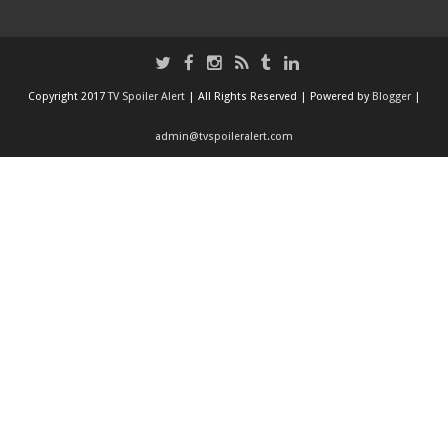
Copyright 2017
TV Spoiler Alert
| All Rights Reserved | Powered by
Blogger
|
admin@tvspoileralert.com