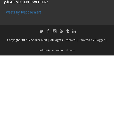
¡SÍGUENOS EN TWITTER!
Tweets by tvspoileralert
Copyright 2017
TV Spoiler Alert
| All Rights Reserved | Powered by
Blogger
|
admin@tvspoileralert.com