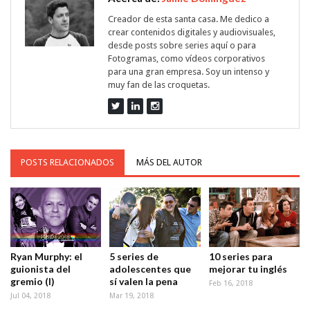
Creador de esta santa casa. Me dedico a
crear contenidos digitales y audiovisuales,
desde posts sobre series aquí o para
Fotogramas, como vídeos corporativos
para una gran empresa. Soy un intenso y
muy fan de las croquetas.
POSTS RELACIONADOS
MÁS DEL AUTOR
Ryan Murphy: el
5 series de
10 series para
guionista del
adolescentes que
mejorar tu inglés
gremio (I)
sí valen la pena
Feb 16, 2018
Jul 04, 2018
Mar 19, 2018