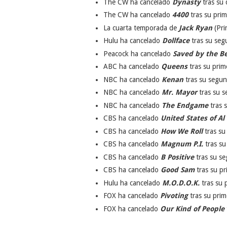
The CW ha cancelado
Dynasty
tras su
The CW ha cancelado
4400
tras su pri
La cuarta temporada de
Jack Ryan
(Pri
Hulu ha cancelado
Dollface
tras su se
Peacock ha cancelado
Saved by the Be
ABC ha cancelado
Queens
tras su pri
NBC ha cancelado
Kenan
tras su segu
NBC ha cancelado
Mr. Mayor
tras su 
NBC ha cancelado
The Endgame
tras 
CBS ha cancelado
United States of Al
CBS ha cancelado
How We Roll
tras su
CBS ha cancelado
Magnum P.I.
tras su
CBS ha cancelado
B Positive
tras su s
CBS ha cancelado
Good Sam
tras su p
Hulu ha cancelado
M.O.D.O.K.
tras su 
FOX ha cancelado
Pivoting
tras su pri
FOX ha cancelado
Our Kind of People