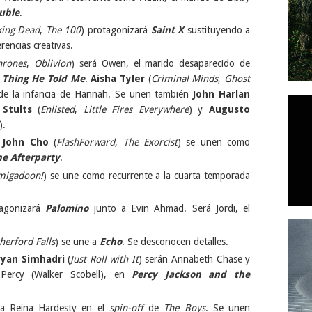
ouble
.
king Dead
,
The 100
) protagonizará
Saint X
sustituyendo a
rencias creativas.
hrones
,
Oblivion
) será Owen, el marido desaparecido de
 Thing He Told Me
.
Aisha Tyler
(
Criminal Minds
,
Ghost
a de la infancia de Hannah. Se unen también
John Harlan
Stults
(
Enlisted
,
Little Fires Everywhere
) y
Augusto
).
y
John Cho
(
FlashForward
,
The Exorcist
) se unen como
he Afterparty
.
migadoon!
) se une como recurrente a la cuarta temporada
tagonizará
Palomino
junto a Evin Ahmad. Será Jordi, el
herford Falls
) se une a
Echo
. Se desconocen detalles.
ryan Simhadri
(
Just Roll with It
) serán Annabeth Chase y
Percy (Walker Scobell), en
Percy Jackson and the
e a Reina Hardesty en el
spin-off
de
The Boys
. Se unen