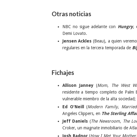
Otras noticias
NBC no sigue adelante con
Hungry
, 
Demi Lovato.
Jensen Ackles
(Beau), a quien veremo
regulares en la tercera temporada de
Bi
Fichajes
Allison Janney
(
Mom
,
The West W
residente a tiempo completo de Palm B
vulnerable miembro de la alta sociedad
Ed O'Neill
(
Modern Family
,
Married
Angeles Clippers, en
The Sterling Affai
Jeff Daniels
(
The Newsroom
,
The Lo
Croker, un magnate inmobiliario de Atla
Josh Radnor
(
How I Met Your Mother