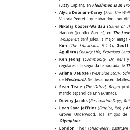
(Lizzy Caplan), en
Fleishman Is In Tr
Alycia Debnam-Carey
(
Fear The Wal
Victoria Pedretti, que abandona por dife
Nikolaj Coster-Waldau
(
Game of T
Hannah (Jennifer Garner), en
The Last
Whisperer
) será Jules, la mejor amig
Kim
(
The Librarians
,
9-1-1
),
Geoff 
Aguilera
(
Chasing Life
,
Promised Land
Ken Jeong
(
Community
,
Dr. Ken
) 
regulares a la segunda temporada de
T
Ariana DeBose
(
West Side Story
,
Sch
de
Westworld
. Se desconocen detalles.
Sean Teale
(
The Gifted
,
Reign
) pro
marido español de Erin (Ahmad).
Devery Jacobs
(
Reservation Dogs
,
Rut
Leah Sava Jeffries
(
Empire
,
Rel
) y
A
Grover Underwood, los amigos de 
Olympians
.
London Thor
(
Shameless
) sustituy