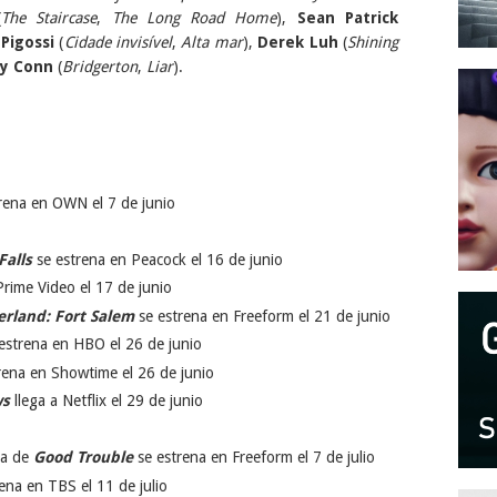
(
The Staircase
,
The Long Road Home
),
Sean Patrick
Pigossi
(
Cidade invisível
,
Alta mar
),
Derek Luh
(
Shining
ey Conn
(
Bridgerton
,
Liar
).
rena en OWN el 7 de junio
Falls
se estrena en Peacock el 16 de junio
Prime Video el 17 de junio
rland: Fort Salem
se estrena en Freeform el 21 de junio
estrena en HBO el 26 de junio
rena en Showtime el 26 de junio
ws
llega a Netflix el 29 de junio
da de
Good Trouble
se estrena en Freeform el 7 de julio
ena en TBS el 11 de julio