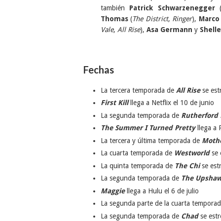
también
Patrick Schwarzenegger
Thomas
(
The District
,
Ringer
),
Marco 
Vale
,
All Rise
),
Asa Germann
y
Shell
Fechas
La tercera temporada de
All Rise
se est
First Kill
llega a Netflix el 10 de junio
La segunda temporada de
Rutherford 
The Summer I Turned Pretty
llega a 
La tercera y última temporada de
Mothe
La cuarta temporada de
Westworld
se 
La quinta temporada de
The Chi
se est
La segunda temporada de
The Upsha
Maggie
llega a Hulu el 6 de julio
La segunda parte de la cuarta tempora
La segunda temporada de
Chad
se estr