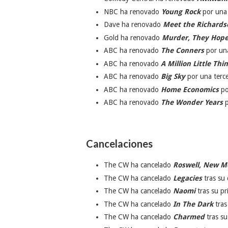
NBC ha renovado
Young Rock
por una 
Dave ha renovado
Meet the Richards
Gold ha renovado
Murder, They Hop
ABC ha renovado
The Conners
por un
ABC ha renovado
A Million Little Thi
ABC ha renovado
Big Sky
por una terc
ABC ha renovado
Home Economics
po
ABC ha renovado
The Wonder Years
p
Cancelaciones
The CW ha cancelado
Roswell, New M
The CW ha cancelado
Legacies
tras su
The CW ha cancelado
Naomi
tras su p
The CW ha cancelado
In The Dark
tras
The CW ha cancelado
Charmed
tras su