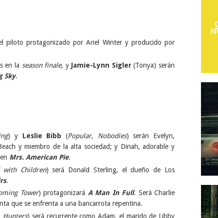
el piloto protagonizado por Ariel Winter y producido por
s en la
season finale
, y
Jamie-Lynn Sigler
(Tonya) serán
g Sky
.
ing
) y
Leslie Bibb
(
Popular
,
Nobodies
) serán Evelyn,
each y miembro de la alta sociedad; y Dinah, adorable y
; en
Mrs. American Pie
.
 with Children
) será Donald Sterling, el dueño de Los
rs
.
oming Tower
) protagonizará
A Man In Full
. Será Charlie
nta que se enfrenta a una bancarrota repentina.
,
Hunters
) será recurrente como Adam, el marido de Libby