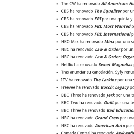
The CW ha renovado
All American: 
CBS ha renovado
The Equalizer
por un
CBS ha renovado
FBI
por una quinta y
CBS ha renovado
FBI: Most Wanted
p
CBS ha renovado
FBI: International
p
HBO Max ha renovado
Minx
por una s
NBC ha renovado
Law & Order
por un
NBC ha renovado
Law & Order: Orga
Netflix ha renovado
Sweet Magnolias
Tras anunciar su cancelación, Syfy ren
ITV ha renovado
The Larkins
por una 
Freevee ha renovado
Bosch: Legacy
po
BBC Three ha renovado
Jerk
por una t
BBC Two ha renovado
Guilt
por una te
BBC Three ha renovado
Bad Educatio
NBC ha renovado
Grand Crew
por una
NBC ha renovado
American Auto
por 
Comedy Central ha renovado
Awkwafin