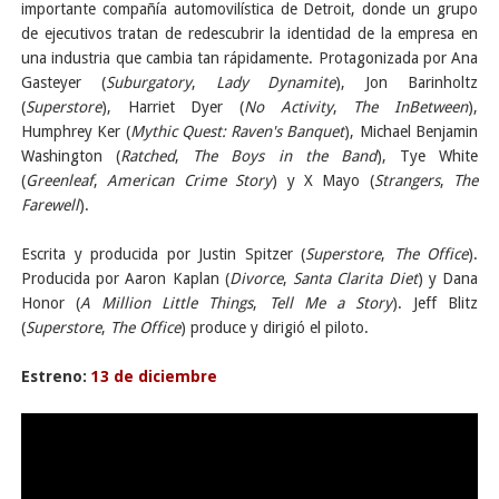
importante compañía automovilística de Detroit, donde un grupo
de ejecutivos tratan de redescubrir la identidad de la empresa en
una industria que cambia tan rápidamente. Protagonizada por Ana
Gasteyer (
Suburgatory
,
Lady Dynamite
), Jon Barinholtz
(
Superstore
), Harriet Dyer (
No Activity
,
The InBetween
),
Humphrey Ker (
Mythic Quest: Raven's Banquet
), Michael Benjamin
Washington (
Ratched
,
The Boys in the Band
), Tye White
(
Greenleaf
,
American Crime Story
) y X Mayo (
Strangers
,
The
Farewell
).
Escrita y producida por Justin Spitzer (
Superstore
,
The Office
).
Producida por Aaron Kaplan (
Divorce
,
Santa Clarita Diet
) y Dana
Honor (
A Million Little Things
,
Tell Me a Story
). Jeff Blitz
(
Superstore
,
The Office
) produce y dirigió el piloto.
Estreno:
13 de diciembre