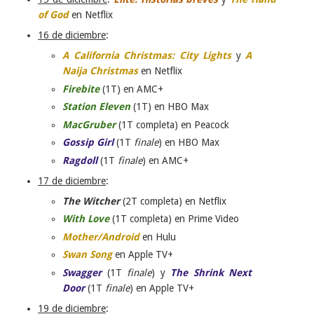
of God
en Netflix
16 de diciembre
:
A California Christmas: City Lights
y
A
Naija Christmas
en Netflix
Firebite
(1T) en AMC+
Station Eleven
(1T) en HBO Max
MacGruber
(1T completa) en Peacock
Gossip Girl
(1T
finale
) en HBO Max
Ragdoll
(1T
finale
) en AMC+
17 de diciembre
:
The Witcher
(2T completa) en Netflix
With Love
(1T completa) en Prime Video
Mother/Android
en Hulu
Swan Song
en Apple TV+
Swagger
(1T
finale
) y
The Shrink Next
Door
(1T
finale
) en Apple TV+
19 de diciembre
: