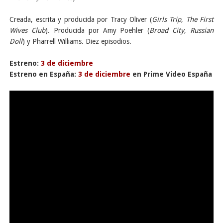
Creada, escrita y producida por Tracy Oliver (
Girls Trip
,
The First
Wives Club
). Producida por Amy Poehler (
Broad City
,
Russian
Doll
) y Pharrell Williams. Diez episodios.
Estreno:
3 de diciembre
Estreno en España:
3 de diciembre
en Prime Video España