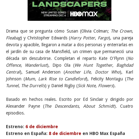
Drama que se pregunta cómo Susan (Olivia Colman;
The Crown
,
Fleabag
) y Christopher Edwards (
Harry Potter
,
Fargo
), una pareja
devota y apacible, llegaron a matar a dos personas y enterrarlas en
el jardín de su casa de Mansfield, un crimen que permaneció una
década sin descubrirse. Completan el reparto Kate O'Flynn (
No
Offence
,
Wanderlust
), Dipo Ola (
We Hunt Together
,
Baghdad
Central
), Samuel Anderson (
Another Life
,
Doctor Who
), Karl
Johnson (
Mum
,
Lark Rise to Candleford
), Felicity Montagu (
The
Tunnel
,
The Durrells
) y Daniel Rigby (
Sick Note
,
Flowers
).
Basado en hechos reales. Escrito por Ed Sinclair y dirigido por
Alexander Payne (
The Descendants
,
About Schmidt
). Cuatro
episodios.
Estreno:
6 de diciembre
Estreno en España:
8 de diciembre
en HBO Max España