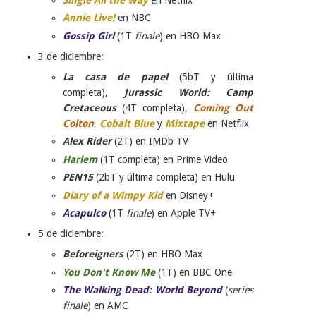
Annie Live!
en NBC
Gossip Girl
(1T
finale
) en HBO Max
3 de diciembre
:
La casa de papel
(5bT y última
completa),
Jurassic World: Camp
Cretaceous
(4T completa),
Coming Out
Colton
,
Cobalt Blue
y
Mixtape
en Netflix
Alex Rider
(2T) en IMDb TV
Harlem
(1T completa) en Prime Video
PEN15
(2bT y última completa) en Hulu
Diary of a Wimpy Kid
en Disney+
Acapulco
(1T
finale
) en Apple TV+
5 de diciembre
:
Beforeigners
(2T) en HBO Max
You Don't Know Me
(1T) en BBC One
The Walking Dead: World Beyond
(
series
finale
) en AMC