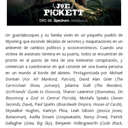
Un guardabosques y su familia viven en un pequeño pueblo de
Wyoming que esconde décadas de secretos y maquinaciones en un
ambiente de cambios políticos y socioeconómicos. Cuando una
víctima de asesinato termina en su puerta, todos se encuentran de
pronto en el punto de mira de una inminente conspiración, y
comienzan a cuestionarse en qué consiste ser una buena persona
en un mundo al borde del abismo. Protagonizada por Michael
Dorman (
For All Mankind
,
Patriot
), David Alan Grier (
The
Carmichael Show
,
Jumanji
), Julianna Guill (
The Resident
,
Girlfriends' Guide to Divorce
), Sharon Lawrence (
Shameless
,
On
Becoming a God in Central Florida
), Mustafa Speaks (
Seven
Seconds
,
Dave
), Paul Sparks (
Boardwalk Empire
,
House of Cards
),
Skywalker Hughes, Kamryn Pliva, Leah Gibson (
Jessica Jones
,
Batwoman
), Aadila Dosani (
Unspeakable
,
Nancy Drew
), Patrick
Gallagher (
Glee
,
Big Sky
), Benjamin Hollingsworth (
Code Black
,