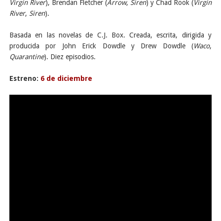
Virgin River
), Brendan Fletcher (
Arrow
,
Siren
) y Chad Rook (
Virgin
River
,
Siren
).
Basada en las novelas de C.J. Box. Creada, escrita, dirigida y
producida por John Erick Dowdle y Drew Dowdle (
Waco
,
Quarantine
). Diez episodios.
Estreno:
6 de diciembre