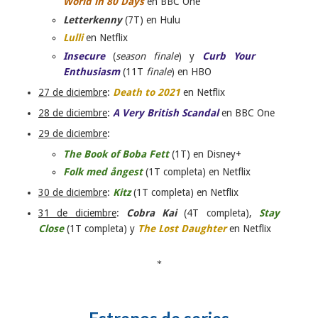
World in 80 Days
en BBC One
Letterkenny
(7T) en Hulu
Lulli
en Netflix
Insecure
(
season finale
) y
Curb Your
Enthusiasm
(11T
finale
) en HBO
27 de diciembre
:
Death to 2021
en Netflix
28 de diciembre
:
A Very British Scandal
en BBC One
29 de diciembre
:
The Book of Boba Fett
(1T) en Disney+
Folk med ångest
(1T completa) en Netflix
30 de diciembre
:
Kitz
(1T completa) en Netflix
31 de diciembre
:
Cobra Kai
(4T completa),
Stay
Close
(1T completa) y
The Lost Daughter
en Netflix
*