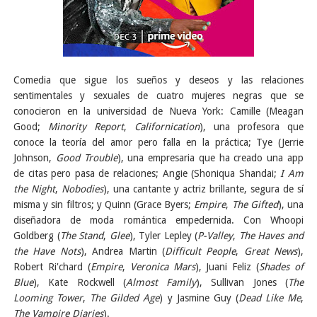
Comedia que sigue los sueños y deseos y las relaciones
sentimentales y sexuales de cuatro mujeres negras que se
conocieron en la universidad de Nueva York: Camille (Meagan
Good;
Minority Report
,
Californication
), una profesora que
conoce la teoría del amor pero falla en la práctica; Tye (Jerrie
Johnson,
Good Trouble
), una empresaria que ha creado una app
de citas pero pasa de relaciones; Angie (Shoniqua Shandai;
I Am
the Night
,
Nobodies
), una cantante y actriz brillante, segura de sí
misma y sin filtros; y Quinn (Grace Byers;
Empire
,
The Gifted
), una
diseñadora de moda romántica empedernida. Con Whoopi
Goldberg (
The Stand
,
Glee
), Tyler Lepley (
P-Valley
,
The Haves and
the Have Nots
), Andrea Martin (
Difficult People
,
Great News
),
Robert Ri'chard (
Empire
,
Veronica Mars
), Juani Feliz (
Shades of
Blue
), Kate Rockwell (
Almost Family
), Sullivan Jones (
The
Looming Tower
,
The Gilded Age
) y Jasmine Guy (
Dead Like Me
,
The Vampire Diaries
).