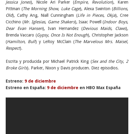
Jessica Jones
), Nicole Ari Parker (
Empire
,
Revolution
), Karen
Pittman (
The Morning Show
,
Luke Cage
), Alexa Swinton (
Billions
,
Old
), Cathy Ang, Niall Cunningham (
Life in Pieces
,
Okja
), Cree
Cicchino (
Mr. Iglesias
,
Game Shakers
), Isaac Powell (
Indoor Boys
,
Dear Evan Hansen
), Ivan Hernandez (
Devious Maids
,
Claws
),
Brenda Vaccaro (
Gypsy
,
Once Is Not Enough
), Christopher Jackson
(
Hamilton
,
Bull
) y LeRoy McClain (
The Marvelous Mrs. Maisel
,
Respect
).
Escrita y producida por Michael Patrick King (
Sex and the City
,
2
Broke Girls
). Parker, Nixon y Davis producen. Diez episodios.
Estreno:
9 de diciembre
Estreno en España:
9 de diciembre
en HBO Max España