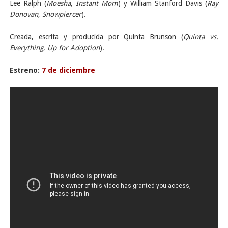
Lee Ralph (
Moesha
,
Instant Mom
) y William Stanford Davis (
Ray
Donovan
,
Snowpiercer
).
Creada, escrita y producida por Quinta Brunson (
Quinta vs.
Everything
,
Up for Adoption
).
Estreno:
7 de diciembre