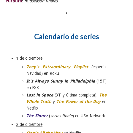
Púrpura
:
midseason finales
.
*
Calendario de series
1 de diciembre
:
Zoey's Extraordinary Playlist
(especial
Navidad) en Roku
It's Always Sunny in Philadelphia
(15T)
en FXX
Lost in Space
(3T y última completa),
The
Whole Truth
y
The Power of the Dog
en
Netflix
The Sinner
(
series finale
) en USA Network
2 de diciembre
:
Single All the Way
en Netflix