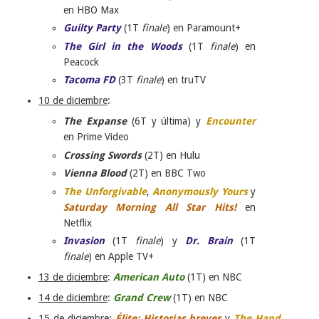
en HBO Max
Guilty Party
(1T
finale
) en Paramount+
The Girl in the Woods
(1T
finale
) en
Peacock
Tacoma FD
(3T
finale
) en truTV
10 de diciembre
:
The Expanse
(6T y última) y
Encounter
en Prime Video
Crossing Swords
(2T) en Hulu
Vienna Blood
(2T) en BBC Two
The Unforgivable
,
Anonymously Yours
y
Saturday Morning All Star Hits!
en
Netflix
Invasion
(1T
finale
) y
Dr. Brain
(1T
finale
) en Apple TV+
13 de diciembre
:
American Auto
(1T) en NBC
14 de diciembre
:
Grand Crew
(1T) en NBC
15 de diciembre
:
Élite: Historias breves
y
The Hand