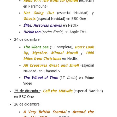
Reno 911: The Hunt for QAnon
(especial)
en Paramount+
Not Going Out
(especial Navidad) y
Ghosts
(especial Navidad) en BBC One
Élite: Historias breves
en Netflix
Dickinson
(
series finale
) en Apple TV+
24 de diciembre
:
The Silent Sea
(1T completa),
Don't Look
Up
,
Mystère
,
Minnal Murali
y
1000
Miles from Christmas
en Netflix
All Creatures Great and Small
(especial
Navidad) en Channel 5
The Wheel of Time
(1T
finale
) en Prime
Video
25 de diciembre
:
Call the Midwife
(especial Navidad)
en BBC One
26 de diciembre
:
A Very British Scandal
y
Around the