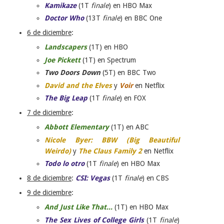
Kamikaze
(1T
finale
) en HBO Max
Doctor Who
(13T
finale
) en BBC One
6 de diciembre
:
Landscapers
(1T) en HBO
Joe Pickett
(1T) en Spectrum
Two Doors Down
(5T) en BBC Two
David and the Elves
y
Voir
en Netflix
The Big Leap
(1T
finale
) en FOX
7 de diciembre
:
Abbott Elementary
(1T) en ABC
Nicole Byer: BBW (Big Beautiful
Weirdo)
y
The Claus Family 2
en Netflix
Todo lo otro
(1T
finale
) en HBO Max
8 de diciembre
:
CSI: Vegas
(1T
finale
) en CBS
9 de diciembre
:
And Just Like That...
(1T) en HBO Max
The Sex Lives of College Girls
(1T
finale
)