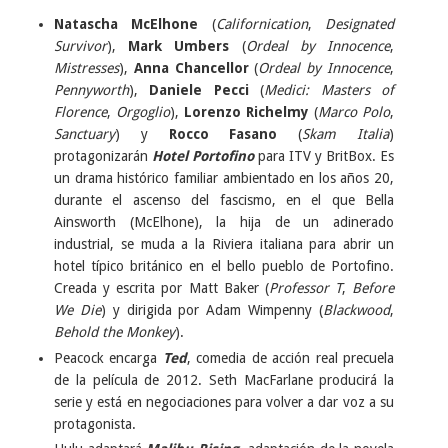
Natascha McElhone
(
Californication
,
Designated
Survivor
),
Mark Umbers
(
Ordeal by Innocence
,
Mistresses
),
Anna Chancellor
(
Ordeal by Innocence
,
Pennyworth
),
Daniele Pecci
(
Medici: Masters of
Florence
,
Orgoglio
),
Lorenzo Richelmy
(
Marco Polo
,
Sanctuary
) y
Rocco Fasano
(
Skam Italia
)
protagonizarán
Hotel Portofino
para ITV y BritBox. Es
un drama histórico familiar ambientado en los años 20,
durante el ascenso del fascismo, en el que Bella
Ainsworth (McElhone), la hija de un adinerado
industrial, se muda a la Riviera italiana para abrir un
hotel típico británico en el bello pueblo de Portofino.
Creada y escrita por Matt Baker (
Professor T
,
Before
We Die
) y dirigida por Adam Wimpenny (
Blackwood
,
Behold the Monkey
).
Peacock encarga
Ted
, comedia de acción real precuela
de la película de 2012. Seth MacFarlane producirá la
serie y está en negociaciones para volver a dar voz a su
protagonista.