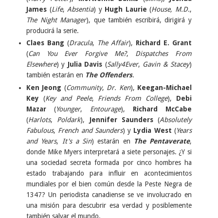
James
(
Life
,
Absentia
) y
Hugh Laurie
(
House, M.D.
,
The Night Manager
), que también escribirá, dirigirá y
producirá la serie.
Claes Bang
(
Dracula
,
The Affair
),
Richard E. Grant
(
Can You Ever Forgive Me?
,
Dispatches From
Elsewhere
) y
Julia Davis
(
Sally4Ever
,
Gavin & Stacey
)
también estarán en
The Offenders
.
Ken Jeong
(
Community
,
Dr. Ken
),
Keegan-Michael
Key
(
Key and Peele
,
Friends From College
),
Debi
Mazar
(
Younger
,
Entourage
),
Richard McCabe
(
Harlots
,
Poldark
),
Jennifer Saunders
(
Absolutely
Fabulous
,
French and Saunders
) y
Lydia West
(
Years
and Years
,
It's a Sin
) estarán en
The Pentaverate
,
donde Mike Myers interpretará a siete personajes. ¿Y si
una sociedad secreta formada por cinco hombres ha
estado trabajando para influir en acontecimientos
mundiales por el bien común desde la Peste Negra de
1347? Un periodista canadiense se ve involucrado en
una misión para descubrir esa verdad y posiblemente
también salvar el mundo.