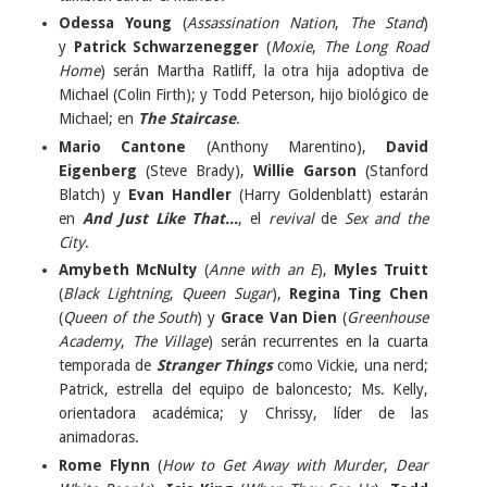
Odessa Young
(
Assassination Nation
,
The Stand
)
y
Patrick Schwarzenegger
(
Moxie
,
The Long Road
Home
) serán Martha Ratliff, la otra hija adoptiva de
Michael (Colin Firth); y Todd Peterson, hijo biológico de
Michael; en
The Staircase
.
Mario Cantone
(Anthony Marentino),
David
Eigenberg
(Steve Brady),
Willie Garson
(Stanford
Blatch) y
Evan Handler
(Harry Goldenblatt) estarán
en
And Just Like That...
, el
revival
de
Sex and the
City
.
Amybeth McNulty
(
Anne with an E
),
Myles Truitt
(
Black Lightning
,
Queen Sugar
),
Regina Ting Chen
(
Queen of the South
) y
Grace Van Dien
(
Greenhouse
Academy
,
The Village
) serán recurrentes en la cuarta
temporada de
Stranger Things
como Vickie, una nerd;
Patrick, estrella del equipo de baloncesto; Ms. Kelly,
orientadora académica; y Chrissy, líder de las
animadoras.
Rome Flynn
(
How to Get Away with Murder
,
Dear