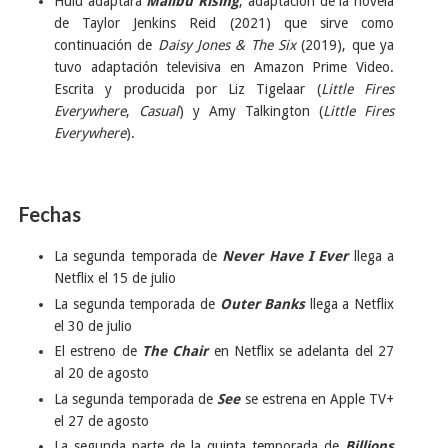
Hulu adaptará
Malibu Rising
, adaptación de la novela
de Taylor Jenkins Reid (2021) que sirve como
continuación de
Daisy Jones & The Six
(2019), que ya
tuvo adaptación televisiva en Amazon Prime Video.
Escrita y producida por Liz Tigelaar (
Little Fires
Everywhere
,
Casual
) y Amy Talkington (
Little Fires
Everywhere
).
Fechas
La segunda temporada de
Never Have I Ever
llega a
Netflix el 15 de julio
La segunda temporada de
Outer Banks
llega a Netflix
el 30 de julio
El estreno de
The Chair
en Netflix se adelanta del 27
al 20 de agosto
La segunda temporada de
See
se estrena en Apple TV+
el 27 de agosto
La segunda parte de la quinta temporada de
Billions