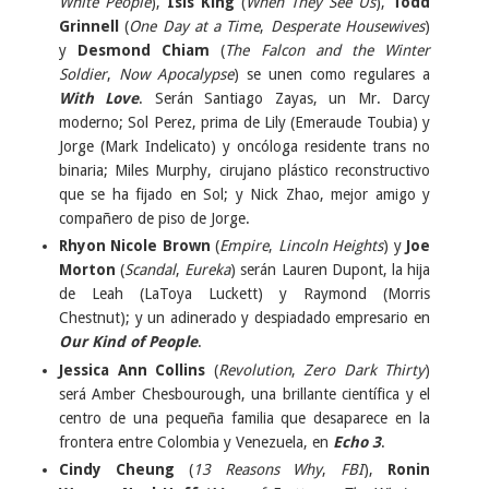
White People
),
Isis King
(
When They See Us
),
Todd
Grinnell
(
One Day at a Time
,
Desperate Housewives
)
y
Desmond Chiam
(
The Falcon and the Winter
Soldier
,
Now Apocalypse
) se unen como regulares a
With Love
. Serán Santiago Zayas, un Mr. Darcy
moderno; Sol Perez, prima de Lily (Emeraude Toubia) y
Jorge (Mark Indelicato) y oncóloga residente trans no
binaria; Miles Murphy, cirujano plástico reconstructivo
que se ha fijado en Sol; y Nick Zhao, mejor amigo y
compañero de piso de Jorge.
Rhyon Nicole Brown
(
Empire
,
Lincoln Heights
) y
Joe
Morton
(
Scandal
,
Eureka
) serán Lauren Dupont, la hija
de Leah (LaToya Luckett) y Raymond (Morris
Chestnut); y un adinerado y despiadado empresario en
Our Kind of People
.
Jessica Ann Collins
(
Revolution
,
Zero Dark Thirty
)
será Amber Chesbourough, una brillante científica y el
centro de una pequeña familia que desaparece en la
frontera entre Colombia y Venezuela, en
Echo 3
.
Cindy Cheung
(
13 Reasons Why
,
FBI
),
Ronin