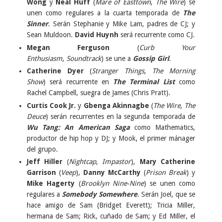
Wong
y
Neal Huff
(
Mare of Easttown
,
The Wire
) se
unen como regulares a la cuarta temporada de
The
Sinner
. Serán Stephanie y Mike Lam, padres de CJ; y
Sean Muldoon.
David Huynh
será recurrente como CJ.
Megan Ferguson
(
Curb Your
Enthusiasm
,
Soundtrack
) se une a
Gossip Girl
.
Catherine Dyer
(
Stranger Things
,
The Morning
Show
) será recurrente en
The Terminal List
como
Rachel Campbell, suegra de James (Chris Pratt).
Curtis Cook Jr.
y
Gbenga Akinnagbe
(
The Wire
,
The
Deuce
) serán recurrentes en la segunda temporada de
Wu Tang: An American Saga
como Mathematics,
productor de hip hop y DJ; y Mook, el primer mánager
del grupo.
Jeff Hiller
(
Nightcap
,
Impastor
),
Mary Catherine
Garrison
(
Veep
),
Danny McCarthy
(
Prison Break
) y
Mike Hagerty
(
Brooklyn Nine-Nine
) se unen como
regulares a
Somebody Somewhere
. Serán Joel, que se
hace amigo de Sam (Bridget Everett); Tricia Miller,
hermana de Sam; Rick, cuñado de Sam; y Ed Miller, el