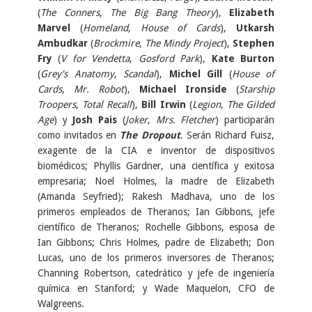
(
The Conners
,
The Big Bang Theory
),
Elizabeth
Marvel
(
Homeland
,
House of Cards
),
Utkarsh
Ambudkar
(
Brockmire
,
The Mindy Project
),
Stephen
Fry
(
V for Vendetta
,
Gosford Park
),
Kate Burton
(
Grey's Anatomy
,
Scandal
),
Michel Gill
(
House of
Cards
,
Mr. Robot
),
Michael Ironside
(
Starship
Troopers
,
Total Recall
),
Bill Irwin
(
Legion
,
The Gilded
Age
) y
Josh Pais
(
Joker
,
Mrs. Fletcher
) participarán
como invitados en
The Dropout
. Serán Richard Fuisz,
exagente de la CIA e inventor de dispositivos
biomédicos; Phyllis Gardner, una científica y exitosa
empresaria; Noel Holmes, la madre de Elizabeth
(Amanda Seyfried); Rakesh Madhava, uno de los
primeros empleados de Theranos; Ian Gibbons, jefe
científico de Theranos; Rochelle Gibbons, esposa de
Ian Gibbons; Chris Holmes, padre de Elizabeth; Don
Lucas, uno de los primeros inversores de Theranos;
Channing Robertson, catedrático y jefe de ingeniería
química en Stanford; y Wade Maquelon, CFO de
Walgreens.