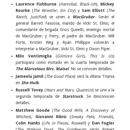
Laurence Fishburne
(
Hannibal
,
Black-ish
),
Mickey
Rourke
(
The Wrestler
,
Sin City
) y
Sam Elliott
(
The
Ranch
,
Justified
) se unen a
MacGruber
. Serán el
general Barrett Fasoose, marido de Vicki St. Elmo; el
comandante de brigada Enos Queeth, enemigo mortal
de MacGruber; y Perry, el padre de MacGruber. Will
Forte, Kristen Wiig y Ryan Phillippe volverán a
interpretar a MacGruber, Vicki St. Elmo y Dixon Piper.
Milo Ventimiglia
(
Gilmore Girls
,
This Is Us
)
participará como invitado en la cuarta temporada de
The Marvelous Mrs. Maisel
. No se conocen detalles.
Jameela Jamil
(
The Good Place
) será la villana Titania
en
She-Hulk
.
Russell Tovey
(
Years and Years
,
Quantico
) se une a la
segunda temporada de
Starstruck
. Se desconocen
detalles.
Matthew Goode
(
The Good Wife
,
A Discovery of
Witches
),
Giovanni Ribisi
(
Sneaky Pete
,
Friends
),
Colin Hanks
(
Life in Pieces
,
Roswell
) y
Dan Fogler
(
The Walking Dead
,
The Goldbergs
) serán Robert