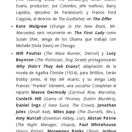
Evans, productor; Joe Colombo, jefe mafioso; Barry
Lapidus, ejecutivo de Paramount; y Francis Ford
Coppola, el director de
The Godfather
; en
The Offer
.
Kate Mulgrew
(
Orange Is the New Black
,
Mr.
Mercedes
) será recurrente en
The First Lady
como
Susan Sher, amiga de los Obama que trabajó con
Michelle (Viola Davis) en Chicago.
Will Poulter
(
The Maze Runner
,
Detroit
) y
Lucy
Boynton
(
The Politician
,
Sing Street
) protagonizarán
Why Didn't They Ask Evans?
, adaptación de la
novela de Agatha Christie (1934), para BritBox. Serán
Bobby Jones, el hijo del vicario; y su amiga Lady
Frances "Frankie" Derwent, una
socialite
. Completan el
reparto
Maeve Dermody
(
Carnival Row
,
Marcella
),
Conleth Hill
(
Game of Thrones
,
Dublin Murders
),
Daniel Ings
(
I Hate Suzie
,
The Crown
),
Jonathan
Jules
(
Small Axe
),
Miles Jupp
(
The Durrells
,
Rev.
),
Amy Nuttall
(
Downton Abbey
,
Liar
),
Alistair Petrie
(
The Night Manager
,
Utopia
),
Paul Whitehouse
(
Harry Potter
),
Morwenna Banks
(
Skins
),
Joshua