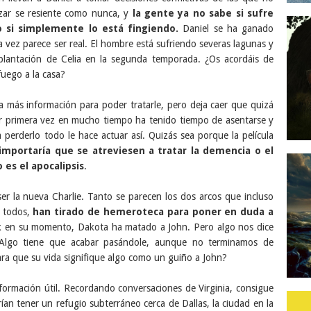
azar se resiente como nunca, y
la gente ya no sabe si sufre
 si simplemente lo está fingiendo.
Daniel se ha ganado
a vez parece ser real. El hombre está sufriendo severas lagunas y
 plantación de Celia en la segunda temporada. ¿Os acordáis de
uego a la casa?
ta más información para poder tratarle, pero deja caer que quizá
r primera vez en mucho tiempo ha tenido tiempo de asentarse y
 perderlo todo le hace actuar así. Quizás sea porque la película
mportaría que se atreviesen a tratar la demencia o el
es el apocalipsis
.
er la nueva Charlie. Tanto se parecen los dos arcos que incluso
 todos,
han tirado de hemeroteca para poner en duda a
ck en su momento, Dakota ha matado a John. Pero algo nos dice
 Algo tiene que acabar pasándole, aunque no terminamos de
para que su vida signifique algo como un guiño a John?
formación útil. Recordando conversaciones de Virginia, consigue
rían tener un refugio subterráneo cerca de Dallas, la ciudad en la