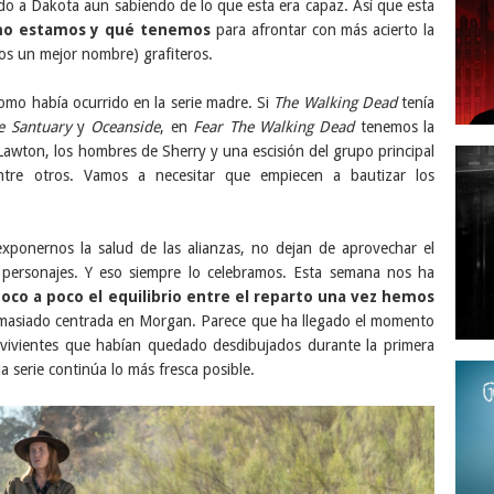
do a Dakota aun sabiendo de lo que esta era capaz. Así que esta
mo estamos y qué tenemos
para afrontar con más acierto la
s un mejor nombre) grafiteros.
omo había ocurrido en la serie madre. Si
The Walking Dead
tenía
e
Santuary
y
Oceanside
, en
Fear The Walking Dead
tenemos la
Lawton, los hombres de Sherry y una escisión del grupo principal
tre otros. Vamos a necesitar que empiecen a bautizar los
exponernos la salud de las alianzas, no dejan de aprovechar el
 personajes. Y eso siempre lo celebramos. Esta semana nos ha
co a poco el equilibrio entre el reparto una vez hemos
masiado centrada en Morgan. Parece que ha llegado el momento
vivientes que habían quedado desdibujados durante la primera
 serie continúa lo más fresca posible.