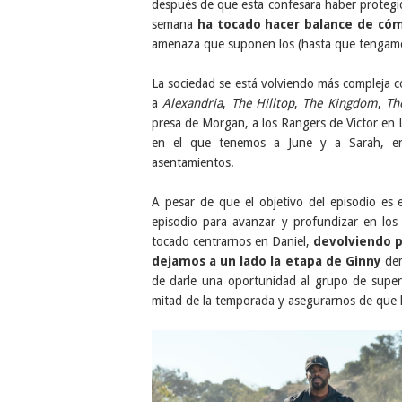
después de que esta confesara haber protegi
semana
ha tocado hacer balance de có
amenaza que suponen los (hasta que tengamo
La sociedad se está volviendo más compleja c
a
Alexandria
,
The
Hilltop
,
The Kingdom
,
Th
presa de Morgan, a los Rangers de Victor en 
en el que tenemos a June y a Sarah, en
asentamientos.
A pesar de que el objetivo del episodio es 
episodio para avanzar y profundizar en los
tocado centrarnos en Daniel,
devolviendo po
dejamos a un lado la etapa de Ginny
de
de darle una oportunidad al grupo de super
mitad de la temporada y asegurarnos de que la