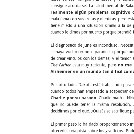
consigue acordarse. La salud mental de Sal
realmente algún problema cognitivo o
mala fama con sus tretas y mentiras, pero est
tiene miedo a una situación similar a la de
cuando le dimos por muerto porque prendió f
El diagnostico de June es inconcluso. Necesi
se haya vuelto un poco paranoico porque po
de crear vínculos con los demás, y el temor a
The Father
está muy reciente, pero
no me i
Alzheimer en un mundo tan difícil como 
Por otro lado, Dakota está trabajando para s
cuando todos han empezado a sospechar de
Charlie por su pasado
. Charlie mató a Ni
que no puede tener la misma resolución.
decidirnos por el qué. ¿Quizás se sacrifique 
El primer paso lo ha dado proporcionando in
ofrecerles una pista sobre los grafiteros. Pod