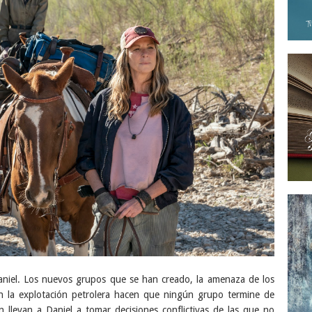
Daniel. Los nuevos grupos que se han creado, la amenaza de los
en la explotación petrolera hacen que ningún grupo termine de
n llevan a Daniel a tomar decisiones conflictivas de las que no