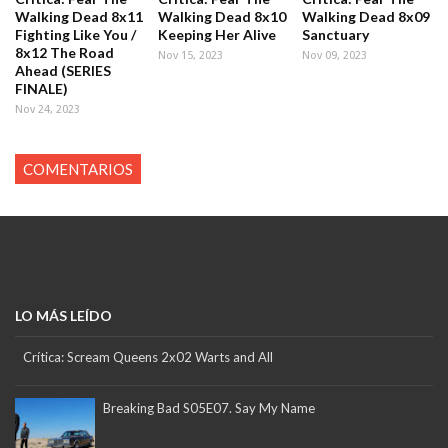
Walking Dead 8x11
Walking Dead 8x10
Walking Dead 8x09
Fighting Like You /
Keeping Her Alive
Sanctuary
8x12 The Road
Nov 15, 2023
Nov 09, 2023
Ahead (SERIES
FINALE)
Nov 24, 2023
COMENTARIOS
LO MÁS LEÍDO
Crítica: Scream Queens 2x02 Warts and All
Breaking Bad S05E07. Say My Name