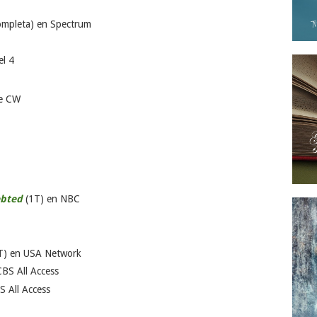
mpleta) en Spectrum
l 4
he CW
ebted
(1T) en NBC
T) en USA Network
BS All Access
S All Access