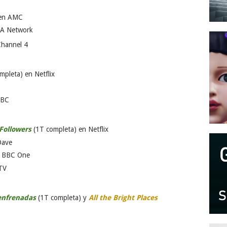
 en AMC
SA Network
Channel 4
mpleta) en Netflix
CBC
Followers
(1T completa) en Netflix
Dave
n BBC One
ITV
enfrenadas
(1T completa) y
All the Bright Places