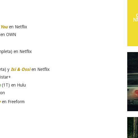
e You
en Netflix
) en OWN
pleta) en Netflix
eta) y
Isi & Ossi
en Netflix
istar+
s
(1T) en Hulu
zon
y
en Freeform