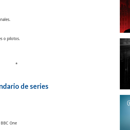
nales.
s o pilotos.
*
ndario de series
 BBC One