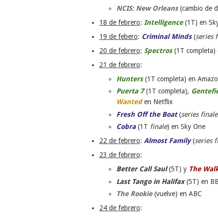
NCIS: New Orleans
(cambio de d
18 de febrero
:
Intelligence
(1T) en Sk
19 de febero
:
Criminal Minds
(
series 
20 de febrero
:
Spectros
(1T completa) 
21 de febrero
:
Hunters
(1T completa) en Amaz
Puerta 7
(1T completa),
Gentefi
Wanted
en Netflix
Fresh Off the Boat
(
series finale
Cobra
(1T
finale
) en Sky One
22 de febrero
:
Almost Family
(
series f
23 de febrero
:
Better Call Saul
(5T) y
The Wal
Last Tango in Halifax
(5T) en B
The Rookie
(vuelve) en ABC
24 de febrero
: