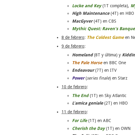
Locke and Key
(1T completa),
My
High Maintenance
(4T) en HBO
MacGyver
(4T) en CBS
Mythic Quest: Raven's Banque
8 de febrero
:
The Coldest Game
en Ne
9 de febrero
:
Homeland
(8T y última) y
Kiddi
The Pale Horse
en BBC One
Endeavour
(7T) en ITV
Power
(
series finale
) en Starz
10 de febrero
:
The End
(1T) en Sky Atlantic
L'amica geniale
(2T) en HBO
11 de febrero
:
For Life
(1T) en ABC
Cherish the Day
(1T) en OWN