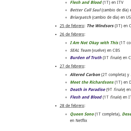
Flesh and Blood
(1T) en ITV
Better Call Saul
(cambio de día)
Briarpatch
(cambio de día) en U
25 de febrero
:
The Windsors
(3T) en 
26 de febrero
:
I Am Not Okay with This
(1T co
SEAL Team
(vuelve) en CBS
Burden of Truth
(3T
finale
) en 
27 de febrero
:
Altered Carbon
(2T completa) y
Meet the Richardsons
(1T) en 
Death in Paradise
(9T
finale
) e
Flesh and Blood
(1T
finale
) en 
28 de febrero
:
Queen Sono
(1T completa),
Des
en Netflix