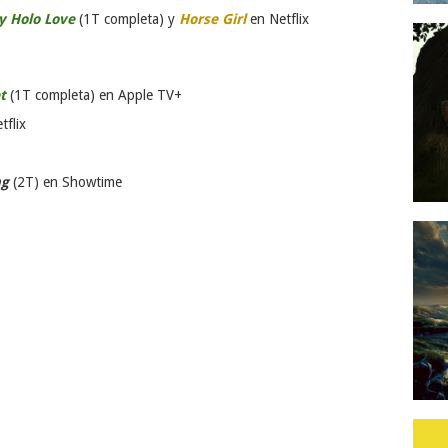
 Holo Love
(1T completa) y
Horse Girl
en Netflix
t
(1T completa) en Apple TV+
tflix
ng
(2T) en Showtime