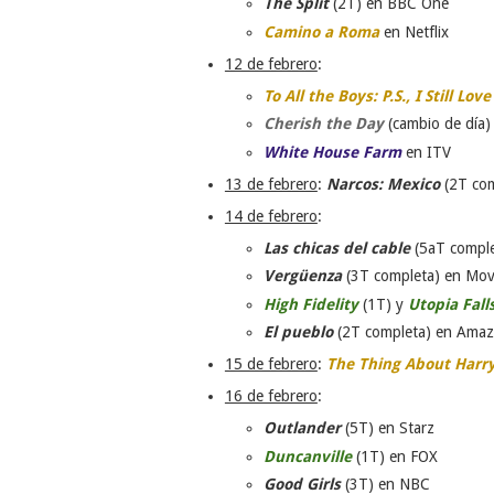
The Split
(2T) en BBC One
Camino a Roma
en Netflix
12 de febrero
:
To All the Boys: P.S., I Still Lov
Cherish the Day
(cambio de día
White House Farm
en ITV
13 de febrero
:
Narcos: Mexico
(2T com
14 de febrero
:
Las chicas del cable
(5aT compl
Vergüenza
(3T completa) en Mov
High Fidelity
(1T) y
Utopia Fall
El pueblo
(2T completa) en Ama
15 de febrero
:
The Thing About Harr
16 de febrero
:
Outlander
(5T) en Starz
Duncanville
(1T) en FOX
Good Girls
(3T) en NBC