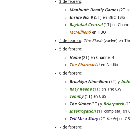
3 de febrero
:
Manhunt: Deadly Games
(2T co
Inside No. 9
(5T) en BBC Two
Baghdad Central
(1T) en Channe
McMillion$
en HBO
4 de febrero
:
The Flash
(vuelve) en T
5 de febrero
:
Home
(2T) en Channel 4
The Pharmacist
en Netflix
6 de febrero
:
Brooklyn Nine-Nine
(7T) y
Ind
Katy Keene
(1T) en The CW
Tommy
(1T) en CBS
The Sinner
(3T) y
Briarpatch
(1
Interrogation
(1T completa) en C
Tell Me a Story
(2T
finale
) en CB
7 de febrero
: