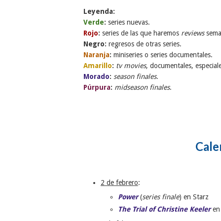
Leyenda:
Verde
:
series nuevas.
Rojo
:
series de las que haremos
reviews
sema
Negro:
regresos de otras series.
Naranja
:
miniseries o series documentales.
Amarillo
:
tv movies
, documentales, especiale
Morado
:
season finales
.
Púrpura
:
midseason finales
.
Cale
2 de febrero
:
Power
(
series finale
) en Starz
The Trial of Christine Keeler
en