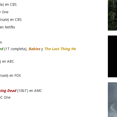
ía) en CBS
y One
finale
) en CBS
en Netflix
on
ed
(1T completa),
Babies
y
The Last Thing He
) en ABC
inale
) en FOX
king Dead
(10bT) en AMC
BC One