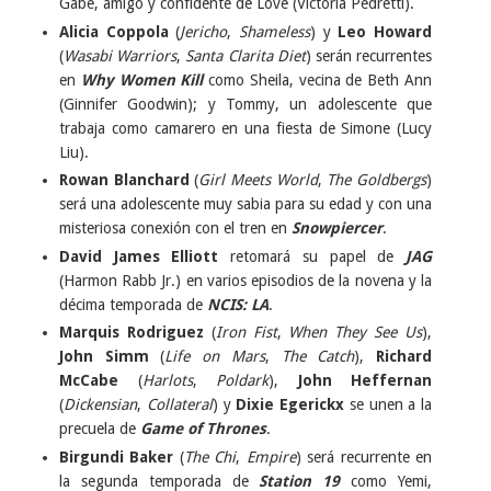
Gabe, amigo y confidente de Love (Victoria Pedretti).
Alicia Coppola
(
Jericho
,
Shameless
) y
Leo Howard
(
Wasabi Warriors
,
Santa Clarita Diet
) serán recurrentes
en
Why Women Kill
como Sheila, vecina de Beth Ann
(Ginnifer Goodwin); y Tommy, un adolescente que
trabaja como camarero en una fiesta de Simone (Lucy
Liu).
Rowan Blanchard
(
Girl Meets World
,
The Goldbergs
)
será una adolescente muy sabia para su edad y con una
misteriosa conexión con el tren en
Snowpiercer
.
David James Elliott
retomará su papel de
JAG
(Harmon Rabb Jr.) en varios episodios de la novena y la
décima temporada de
NCIS: LA
.
Marquis Rodriguez
(
Iron Fist
,
When They See Us
),
John Simm
(
Life on Mars
,
The Catch
),
Richard
McCabe
(
Harlots
,
Poldark
),
John Heffernan
(
Dickensian
,
Collateral
) y
Dixie Egerickx
se unen a la
precuela de
Game of Thrones
.
Birgundi Baker
(
The Chi
,
Empire
) será recurrente en
la segunda temporada de
Station 19
como Yemi,