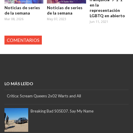
en la
Noticias de series
Noticias de series
representación
de la semana
de la semana
LGBTQ en abierto
Mar 08, 2026
May 07, 2023
Jun 11, 2021
COMENTARIOS
LO MÁS LEÍDO
Crítica: Scream Queens 2x02 Warts and All
Breaking Bad S05E07. Say My Name