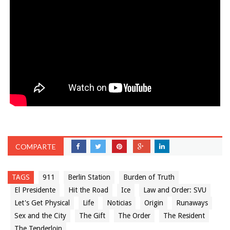
COMPARTE
TAGS
911
Berlin Station
Burden of Truth
El Presidente
Hit the Road
Ice
Law and Order: SVU
Let's Get Physical
Life
Noticias
Origin
Runaways
Sex and the City
The Gift
The Order
The Resident
The Tenderloin