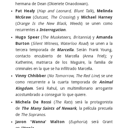
hermana de Dean (Okieriete Onaodowan).
Pat Healy
(
Hap and Leonard
,
Blunt Talk
),
Melinda
McGraw
(
Outcast
,
The Crossing
) y
Michael Harney
(
Orange Is the New Black
,
Weeds
) se unen como
recurrentes a
Interrogation
.
Hugo Speer
(
The Musketeers
,
Britannia
) y
Amanda
Burton
(
Silent Witness
,
Waterloo Road
) se unen a la
tercera temporada de
Marcella
. Serán Frank Young,
contacto encubierto de Marcella (Anna Friel); y
Katherine, matriarca de los Maguire, la familia de
criminales en la que se ha infiltrado Marcella.
Vinny Chhibber
(
No Tomorrow
,
The Red Line
) se une
como recurrente a la cuarta temporada de
Animal
Kingdom
. Será Rahul, un multimillonario arrogante
acostumbrado a conseguir lo que quiere.
Michela De Rossi
(
The Rats
) será la protagonista
de
The Many Saints of Newark
, la película precuela
de
The Sopranos
.
Javon 'Wanna' Walton
(
Euphoria
) será Grant