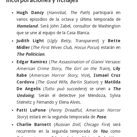
Hugh Dancy
(
Hannibal
,
The Path
) participará en
varios episodios de la octava y última temporada de
Homeland
. Será John Zabel, consultor de Washington
que se une al equipo de la Casa Blanca.
Judith Light
(
Ugly Betty
,
Transparent
) y
Bette
Midler
(
The First Wives Club
,
Hocus Pocus
) estarán en
The Politician
.
Edgar Ramirez
(
The Assassination of Gianni Versace:
American Crime Story
,
The Girl on the Train
),
Lily
Rabe
(
American Horror Story
,
Vice
),
Ismael Cruz
Cordova
(
The Good Wife
,
Berlin Station
) y
Matilda
De Angelis
(
Tutto può succedere
) se unen a
The
Undoing
. Serán el detective Joe Mendoza, Sylvia
Steinetz y Fernando y Elena Alves.
Patti LuPone
(
Penny Dreadful
,
American Horror
Story
) estará en la segunda temporada de
Pose
.
Charlie Barnett
(
Russian Doll
,
Chicago Fire
) será
recurrente en la segunda temporada de
You
como