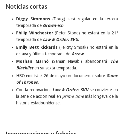
Noticias cortas
Diggy Simmons
(Doug) será regular en la tercera
temporada de
Grown-ish
.
Philip Winchester
(Peter Stone) no estará en la 21ª
temporada de
Law & Order: SVU
.
Emily Bett Rickards
(Felicity Smoak) no estará en la
octava y última temporada de
Arrow
.
Mozhan Marnò
(Samar Navabi) abandonará
The
Blacklist
en su sexta temporada.
HBO emitirá el 26 de mayo un documental sobre
Game
of Thrones
.
Con la renovación,
Law & Order: SVU
se convierte en
la serie de acción real en
prime time
más longeva de la
historia estadounidense.
Incorporaciones y fichajes