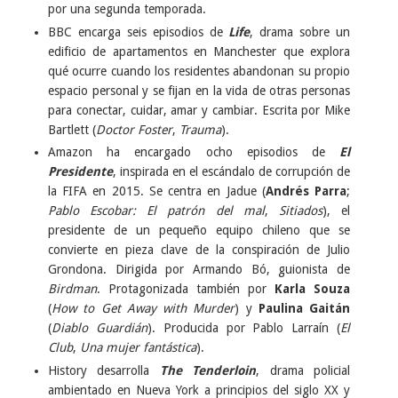
por una segunda temporada.
BBC encarga seis episodios de
Life
, drama sobre un
edificio de apartamentos en Manchester que explora
qué ocurre cuando los residentes abandonan su propio
espacio personal y se fijan en la vida de otras personas
para conectar, cuidar, amar y cambiar. Escrita por Mike
Bartlett (
Doctor Foster
,
Trauma
).
Amazon ha encargado ocho episodios de
El
Presidente
, inspirada en el escándalo de corrupción de
la FIFA en 2015. Se centra en Jadue (
Andrés Parra
;
Pablo Escobar: El patrón del mal
,
Sitiados
), el
presidente de un pequeño equipo chileno que se
convierte en pieza clave de la conspiración de Julio
Grondona. Dirigida por Armando Bó, guionista de
Birdman
. Protagonizada también por
Karla Souza
(
How to Get Away with Murder
) y
Paulina Gaitán
(
Diablo Guardián
). Producida por Pablo Larraín (
El
Club
,
Una mujer fantástica
).
History desarrolla
The Tenderloin
, drama policial
ambientado en Nueva York a principios del siglo XX y