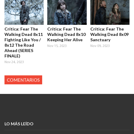
Crítica: Fear The
Crítica: Fear The
Crítica: Fear The
Walking Dead 8x11
Walking Dead 8x10
Walking Dead 8x09
Fighting Like You /
Keeping Her Alive
Sanctuary
8x12 The Road
Nov 15, 2023
Nov 09, 2023
Ahead (SERIES
FINALE)
Nov 24, 2023
COMENTARIOS
LO MÁS LEÍDO