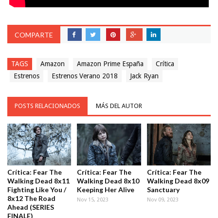
COMPARTE
TAGS
Amazon
Amazon Prime España
Crítica
Estrenos
Estrenos Verano 2018
Jack Ryan
POSTS RELACIONADOS
MÁS DEL AUTOR
Crítica: Fear The
Crítica: Fear The
Crítica: Fear The
Walking Dead 8x11
Walking Dead 8x10
Walking Dead 8x09
Fighting Like You /
Keeping Her Alive
Sanctuary
8x12 The Road
Nov 15, 2023
Nov 09, 2023
Ahead (SERIES
FINALE)