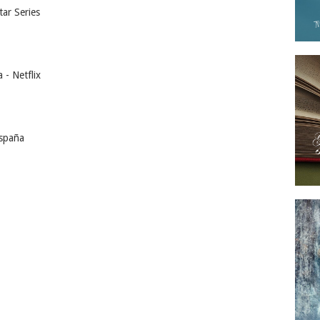
tar Series
a - Netflix
España