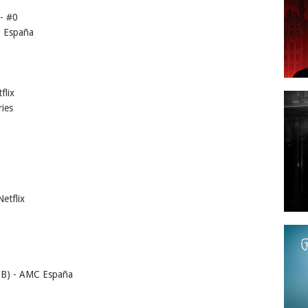
 - #0
O España
flix
ries
Netflix
e B) - AMC España