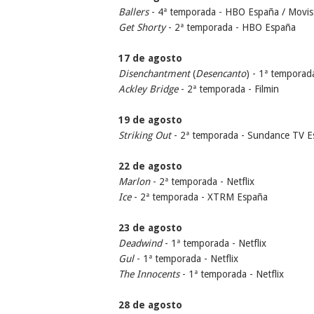
Ballers
- 4ª temporada - HBO España / Movis
Get Shorty
- 2ª temporada - HBO España
17 de agosto
Disenchantment
(
Desencanto
) - 1ª temporad
Ackley Bridge
- 2ª temporada - Filmin
19 de agosto
Striking Out
- 2ª temporada - Sundance TV 
22 de agosto
Marlon
- 2ª temporada - Netflix
Ice
- 2ª temporada - XTRM España
23 de agosto
Deadwind
- 1ª temporada - Netflix
Gul
- 1ª temporada - Netflix
The Innocents
- 1ª temporada - Netflix
28 de agosto