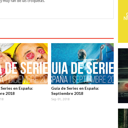
y muy fan de las croquetas.
 Series en España:
Guía de Series en España:
re 2018
Septiembre 2018
018
Sep 01, 2018