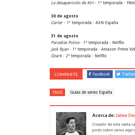
La desaparición de Kiri
- 1ª temporada - Film
30 de agosto
Carter
- 1ª temporada - AXN España
31 de agosto
Paradise Police
- 1ª temporada - Netflix
Jack Ryan
- 1ª temporada - Amazon Prime Vi
Ozark
- 2ª temporada - Netflix
COMPARTE
Facebook
Twitte
TAGS
Guías de series España
Acerca de:
Jaime D
Creador de esta santa ca
posts sobre series aquí