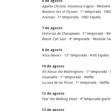
4 de agosto
Agatha Christie: Inocencia trágica
- Miniserie
Random Act of Flyness
- 1ª temporada - HB
Animals
- 3ª temporada - HBO España
7 de agosto
Historias de Chesapeake
- 3ª temporada - Net
Better Call Saul
- 4ª temporada - Movistar Se
8 de agosto
Alice Nevers
- 13ª temporada - AXN España
10 de agosto
All About the Washingtons
- 1ª temporada - 
Insatiable
- 1ª temporada - Netflix
La casa de las flores
- 1ª temporada - Netflix
12 de agosto
Fear the Walking Dead
- 4ª temporada (part
13 de agosto