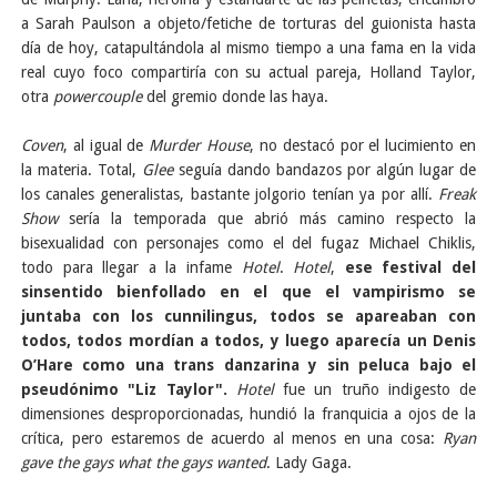
a Sarah Paulson a objeto/fetiche de torturas del guionista hasta
día de hoy, catapultándola al mismo tiempo a una fama en la vida
real cuyo foco compartiría con su actual pareja, Holland Taylor,
otra
powercouple
del gremio donde las haya.
Coven
, al igual de
Murder House
, no destacó por el lucimiento en
la materia. Total,
Glee
seguía dando bandazos por algún lugar de
los canales generalistas, bastante jolgorio tenían ya por allí.
Freak
Show
sería la temporada que abrió más camino respecto la
bisexualidad con personajes como el del fugaz Michael Chiklis,
todo para llegar a la infame
Hotel
.
Hotel
,
ese festival del
sinsentido bienfollado en el que el vampirismo se
juntaba con los cunnilingus, todos se apareaban con
todos, todos mordían a todos, y luego aparecía un Denis
O’Hare como una trans danzarina y sin peluca bajo el
pseudónimo "Liz Taylor".
Hotel
fue un truño indigesto de
dimensiones desproporcionadas, hundió la franquicia a ojos de la
crítica, pero estaremos de acuerdo al menos en una cosa:
Ryan
gave the gays what the gays wanted
. Lady Gaga.