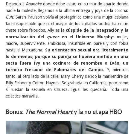
Dejando a
Roanoke
donde debe estar, en su mundo aparte donde
nadie la moleste, llegamos a la última entrega y joya de la corona:
Cult
. Sarah Paulson volvía al protagónico como una mujer lesbiana
tan insoportable que ni el mayor de los cuñados podría hacer un
chiste sobre felpudos. Ally es
la cúspide de la integración y la
normalización del
queer
en el Universo Murphy
: mujer,
madre, superviviente, ambiciosa, insufrible en pareja y con fobia
hasta al Mercadona.
Su orientación sexual era literalmente
lo de menos, porque su pareja se hubiera metido en una
secta fuera Ivy una cocinera de renombre o Iván, un
tornero fresador de Palomares del Campo.
Y, mientras
tanto, al otro lado de la calle, Mary Cherry siendo la mariliendre de
Billy Eichner y Colton Haynes. Se grabaría en California, pero como
si ruedan la secuela en Chueca. Igual les quedaría. Toda una
ecléctica maravilla.
Bonus:
The Normal Heart
y la no etapa HBO